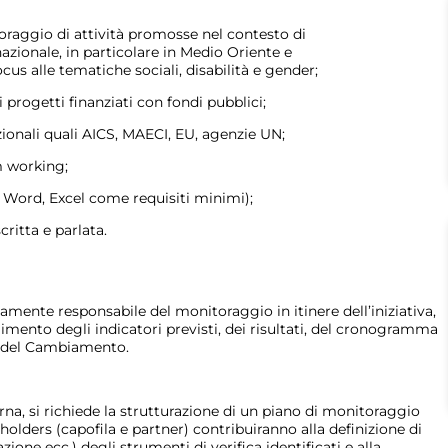
raggio di attività promosse nel contesto di
zionale, in particolare in Medio Oriente e
ocus alle tematiche sociali, disabilità e gender;
progetti finanziati con fondi pubblici;
ionali quali AICS, MAECI, EU, agenzie UN;
m working;
Word, Excel come requisiti minimi);
ritta e parlata.
amente responsabile del monitoraggio in itinere dell’iniziativa,
imento degli indicatori previsti, dei risultati, del cronogramma
ria del Cambiamento.
erna, si richiede la strutturazione di un piano di monitoraggio
keholders (capofila e partner) contribuiranno alla definizione di
ne ecc.) degli strumenti di verifica identificati e alla