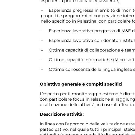
esperienza professionale equivalente;
– Esperienza pregressa in ambito di monito
progetti e programmi di cooperazione interna
nello specifico in Palestina, con particolare f
– Esperienza lavorativa pregressa di M&E di 
– Esperienza lavorativa con donatori istituz
– Ottime capacità di collaborazione e tea
– Ottime capacità informatiche (Microsoft 
– Ottima conoscenza della lingua inglese sc
Obiettivo generale e compiti specifici
L’esperto per il monitoraggio esterno è dirett
con particolare focus in relazione al raggiung
di attuazione delle attività, in base alla Teo
Descrizione attività:
In linea con l’approccio della valutazione est
partecipativo, nel quale tutti i principali sta
dettaglio (domande, modalità di somministrazio