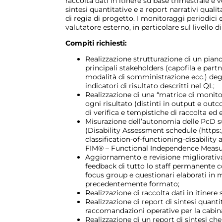
raccolta dati in itinere su base trimestrale e
sintesi quantitative e a report narrativi qual
di regia di progetto. I monitoraggi periodici 
valutatore esterno, in particolare sul livello 
Compiti richiesti:
Realizzazione strutturazione di un pian
principali stakeholders (capofila e part
modalità di somministrazione ecc.) degli 
indicatori di risultato descritti nel QL;
Realizzazione di una “matrice di monitor
ogni risultato (distinti in output e out
di verifica e tempistiche di raccolta ed
Misurazione dell’autonomia delle PcD s
(Disability Assessment schedule (https:
classification-of-functioning-disability
FIM® – Functional Independence Measu
Aggiornamento e revisione migliorativa
feedback di tutto lo staff permanente coi
focus group e questionari elaborati in 
precedentemente formato;
Realizzazione di raccolta dati in itinere
Realizzazione di report di sintesi quanti
raccomandazioni operative per la cabina
Realizzazione di un report di sintesi che