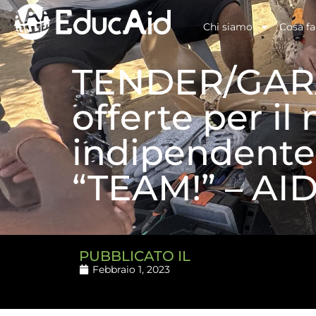
Chi siamo
Cosa f
TENDER/GARA: 
offerte per i
indipendente 
“TEAM!” – AID
PUBBLICATO IL
Febbraio 1, 2023