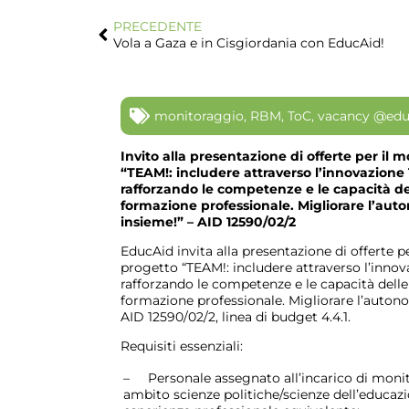
PRECEDENTE
Vola a Gaza e in Cisgiordania con EducAid!
monitoraggio
,
RBM
,
ToC
,
vacancy @edu
Invito alla presentazione di offerte per il
“TEAM!: includere attraverso l’innovazio
rafforzando le competenze e le capacità del
formazione professionale. Migliorare l’auto
insieme!” – AID 12590/02/2
EducAid invita alla presentazione di offerte pe
progetto “TEAM!: includere attraverso l’in
rafforzando le competenze e le capacità delle 
formazione professionale. Migliorare l’autonom
AID 12590/02/2, linea di budget 4.4.1.
Requisiti essenziali:
– Personale assegnato all’incarico di monito
ambito scienze politiche/scienze dell’educazi