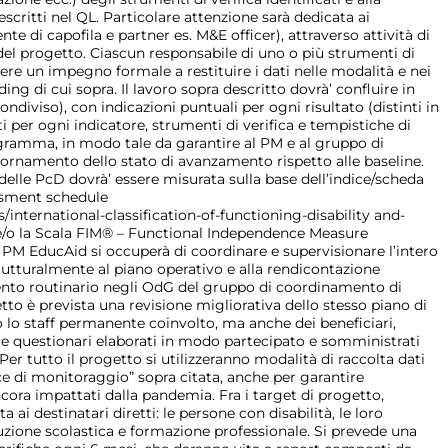
descritti nel QL. Particolare attenzione sarà dedicata ai
nte di capofila e partner es. M&E officer), attraverso attività di
 del progetto. Ciascun responsabile di uno o più strumenti di
vere un impegno formale a restituire i dati nelle modalità e nei
ding di cui sopra. Il lavoro sopra descritto dovrà’ confluire in
ndiviso), con indicazioni puntuali per ogni risultato (distinti in
 per ogni indicatore, strumenti di verifica e tempistiche di
ogramma, in modo tale da garantire al PM e al gruppo di
rnamento dello stato di avanzamento rispetto alle baseline.
delle PcD dovrà’ essere misurata sulla base dell’indice/scheda
ssment schedule
/international-classification-of-functioning-disability and-
e/o la Scala FIM® – Functional Independence Measure
l PM EducAid si occuperà di coordinare e supervisionare l’intero
tturalmente al piano operativo e alla rendicontazione
ento routinario negli OdG del gruppo di coordinamento di
to è prevista una revisione migliorativa dello stesso piano di
 lo staff permanente coinvolto, ma anche dei beneficiari,
p e questionari elaborati in modo partecipato e somministrati
r tutto il progetto si utilizzeranno modalità di raccolta dati
ce di monitoraggio” sopra citata, anche per garantire
 ancora impattati dalla pandemia. Fra i target di progetto,
 ai destinatari diretti: le persone con disabilità, le loro
truzione scolastica e formazione professionale. Si prevede una