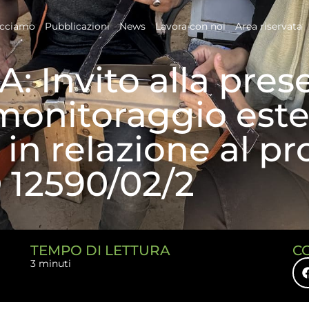
acciamo
Pubblicazioni
News
Lavora con noi
Area riservata
Invito alla pres
l monitoraggio est
in relazione al pr
 12590/02/2
TEMPO DI LETTURA
C
3 minuti