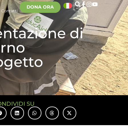
DONA ORA
Contatti
entazione di
erno
ogetto
ONDIVIDI SU