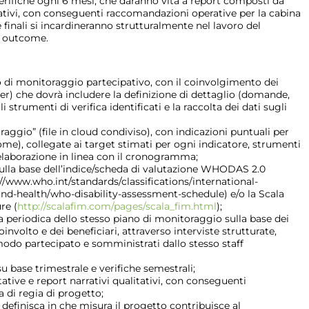
 verifiche ogni 6 mesi, che daranno vita a report composti da
itativi, con conseguenti raccomandazioni operative per la cabina
e finali si incardineranno strutturalmente nel lavoro del
di outcome.
o di monitoraggio partecipativo, con il coinvolgimento dei
ner) che dovrà includere la definizione di dettaglio (domande,
strumenti di verifica identificati e la raccolta dei dati sugli
aggio” (file in cloud condiviso), con indicazioni puntuali per
come), collegate ai target stimati per ogni indicatore, strumenti
 elaborazione in linea con il cronogramma;
ulla base dell’indice/scheda di valutazione WHODAS 2.0
//www.who.int/standards/classifications/international-
 and-health/who-disability-assessment-schedule) e/o la Scala
re (
http://scalafim.com/pages/scala_fim.html
);
 periodica dello stesso piano di monitoraggio sulla base dei
nvolto e dei beneficiari, attraverso interviste strutturate,
modo partecipato e somministrati dallo stesso staff
 su base trimestrale e verifiche semestrali;
tative e report narrativi qualitativi, con conseguenti
 di regia di progetto;
 definisca in che misura il progetto contribuisce al