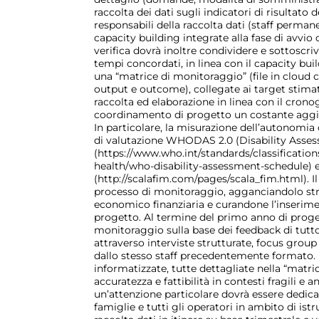
raccolta dei dati sugli indicatori di risultato 
responsabili della raccolta dati (staff permane
capacity building integrate alla fase di avvio
verifica dovrà inoltre condividere e sottoscri
tempi concordati, in linea con il capacity buil
una “matrice di monitoraggio” (file in cloud co
output e outcome), collegate ai target stimati
raccolta ed elaborazione in linea con il cron
coordinamento di progetto un costante aggio
In particolare, la misurazione dell’autonomia 
di valutazione WHODAS 2.0 (Disability Asse
(https://www.who.int/standards/classifications
health/who-disability-assessment-schedule) 
(http://scalafim.com/pages/scala_fim.html). I
processo di monitoraggio, agganciandolo stru
economico finanziaria e curandone l’inserim
progetto. Al termine del primo anno di proget
monitoraggio sulla base dei feedback di tutto
attraverso interviste strutturate, focus grou
dallo stesso staff precedentemente formato. Pe
informatizzate, tutte dettagliate nella “matri
accuratezza e fattibilità in contesti fragili e
un’attenzione particolare dovrà essere dedicata
famiglie e tutti gli operatori in ambito di is