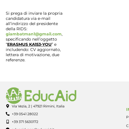
Si prega di inviare la propria
candidatura via e-mail
all’indirizzo del presidente
della RIDS:
giambatman1@gmail.com
,
specificando nell’oggetto
“
ERASMUS KA153-YOU
” e
includendo: CV aggiornato,
lettera di motivazione, due
referenze.
Via Vezia, 2 | 47921 Rimini, Italia
I
+39 0541 28022
P
+39 371 5630172
C