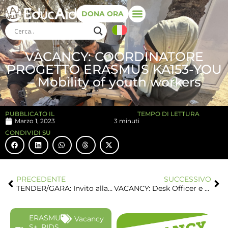
DONA ORA
VACANCY: COORDINATORE
PROGETTO ERASMUS KA153-YOU
– Mobility of youth workers
PUBBLICATO IL
TEMPO DI LETTURA
Marzo 1, 2023
3 minuti
CONDIVIDI SU
PRECEDENTE
SUCCESSIVO
TENDER/GARA: Invito alla presentazione di offerte per il monitoraggio esterno indipendente in relazione al progetto “TEAM!” – AID 12590/02/2
VACANCY: Desk Officer e Responsabile Programmi
ERASMU
Vacancy
S+
,
RIDS
,