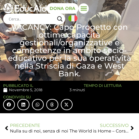
DONA ORA
VACANCY: Capo Progetto con
ottime capacità
gestionali/organizzative e
competenze in ambito socio-
educativo per la sua operatività
nella Striscia di Gaza e West
Bank.
PUBBLICATO IL
TEMPO DI LETTURA
Novembre 5, 2018
3 minuti
CONDIVIDI SU
PRECEDENTE
SUCCESSIVO
Nulla su di noi, senza di noi
The World is Home – Corso di aggiornamento per docenti