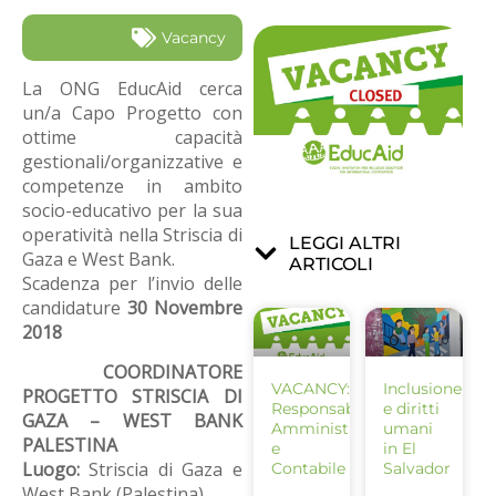
Vacancy
La ONG EducAid cerca
un/a Capo Progetto con
ottime capacità
gestionali/organizzative e
competenze in ambito
socio-educativo per la sua
operatività nella Striscia di
LEGGI ALTRI
Gaza e West Bank.
ARTICOLI
Scadenza per l’invio delle
candidature
30 Novembre
2018
COORDINATORE
VACANCY:
Inclusione
PROGETTO STRISCIA DI
Responsabile
e diritti
GAZA – WEST BANK
Amministrativo
umani
PALESTINA
e
in El
Luogo:
Striscia di Gaza e
Contabile
Salvador
West Bank (Palestina)