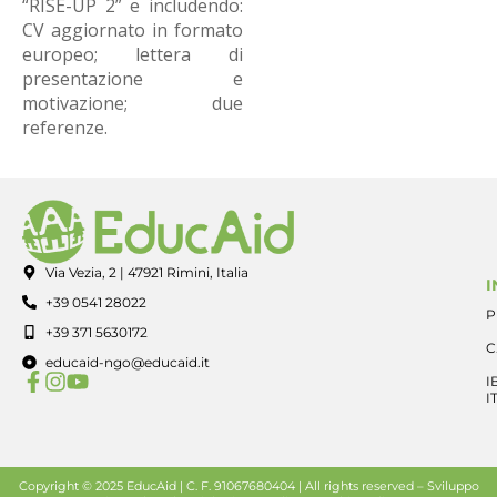
“RISE-UP 2” e includendo:
CV aggiornato in formato
europeo; lettera di
presentazione e
motivazione; due
referenze.
Via Vezia, 2 | 47921 Rimini, Italia
I
+39 0541 28022
P
+39 371 5630172
C
educaid-ngo@educaid.it
I
I
Copyright © 2025 EducAid | C. F. 91067680404 | All rights reserved –
Sviluppo