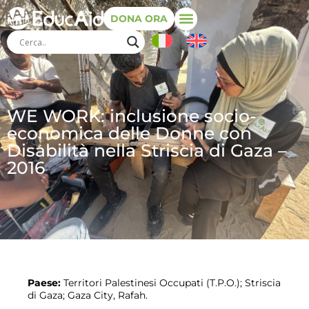
DONA ORA
WE WORK: inclusione socio-
economica delle Donne con
Disabilità nella Striscia di Gaza –
2016
Paese:
Territori Palestinesi Occupati (T.P.O.); Striscia
di Gaza; Gaza City, Rafah.