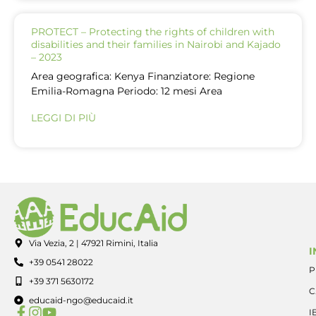
PROTECT – Protecting the rights of children with
disabilities and their families in Nairobi and Kajado
– 2023
Area geografica: Kenya Finanziatore: Regione
Emilia-Romagna Periodo: 12 mesi Area
LEGGI DI PIÙ
Via Vezia, 2 | 47921 Rimini, Italia
I
+39 0541 28022
P
+39 371 5630172
C
educaid-ngo@educaid.it
I