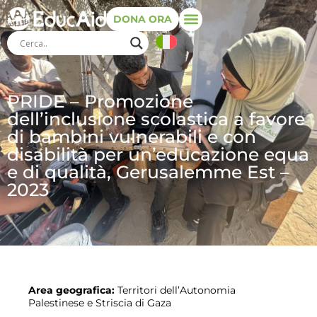
DONA ORA
PRIDE – Promozione
dell’inclusione scolastica a favore
di bambini vulnerabili e con
disabilità per un’educazione equa
e di qualità, Gerusalemme Est –
2023
Area geografica:
Territori dell’Autonomia
Palestinese e Striscia di Gaza