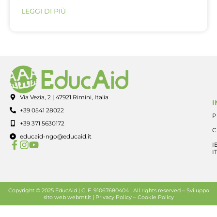
LEGGI DI PIÙ
Via Vezia, 2 | 47921 Rimini, Italia
I
+39 0541 28022
P
+39 371 5630172
C
educaid-ngo@educaid.it
I
I
Copyright © 2025 EducAid | C. F. 91067680404 | All rights reserved –
Sviluppo
sito web
webmt.it |
Privacy Policy
–
Cookie Policy