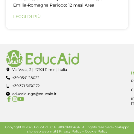
Emilia-Romagna Periodo: 12 mesi Area
LEGGI DI PIÙ
Via Vezia, 2 | 47921 Rimini, Italia
I
+39 0541 28022
P
+39 371 5630172
C
educaid-ngo@educaid.it
I
I
Copyright © 2025 EducAid | C. F. 91067680404 | All rights reserved –
Sviluppo
sito web
webmt.it |
Privacy Policy
–
Cookie Policy