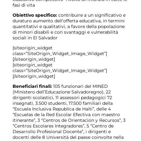
fasi di vita
Obiettivo specifico:
contribuire a un significativo e
duraturo aumento dell’offerta educativa, in termini
quantitativi e qualitativi, a favore della popolazione
di minori disabili e con svantaggi e vulnerabilità
sociali in El Salvador
[siteorigin_widget
class=”SiteOrigin_Widget_Image_Widget”]
[/siteorigin_widget]
[siteorigin_widget
class=”SiteOrigin_Widget_Image_Widget”]
[/siteorigin_widget]
Beneficiari finali:
105 funzionari del MINED
(Ministero dell’Educazione Salvadoregno), 22
dirigenti scolastici, 11 assessori pedagogici 72
insegnati, 3.500 studenti, 17.500 familiari della
“Escuela Inclusiva Republica de Haiti”, delle 4
“Escuelas de la Red Escolar Efectiva con maestro
itinerante”, 3 “Centros de Orientacion y Recursos”, 3
“Centros Escolares Integradores”, 5 “Centro de
Desarrollo Profesional Docente”, i dirigenti e
docenti delle 8 Università del paese coinvolte nella