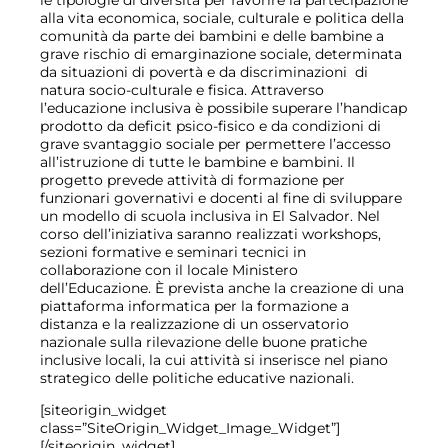
le tipologie di diversità per favorire la partecipazione
alla vita economica, sociale, culturale e politica della
comunità da parte dei bambini e delle bambine a
grave rischio di emarginazione sociale, determinata
da situazioni di povertà e da discriminazioni di
natura socio-culturale e fisica. Attraverso
l’educazione inclusiva è possibile superare l’handicap
prodotto da deficit psico-fisico e da condizioni di
grave svantaggio sociale per permettere l’accesso
all’istruzione di tutte le bambine e bambini. Il
progetto prevede attività di formazione per
funzionari governativi e docenti al fine di sviluppare
un modello di scuola inclusiva in El Salvador. Nel
corso dell’iniziativa saranno realizzati workshops,
sezioni formative e seminari tecnici in
collaborazione con il locale Ministero
dell’Educazione. È prevista anche la creazione di una
piattaforma informatica per la formazione a
distanza e la realizzazione di un osservatorio
nazionale sulla rilevazione delle buone pratiche
inclusive locali, la cui attività si inserisce nel piano
strategico delle politiche educative nazionali.
[siteorigin_widget
class=”SiteOrigin_Widget_Image_Widget”]
[/siteorigin_widget]