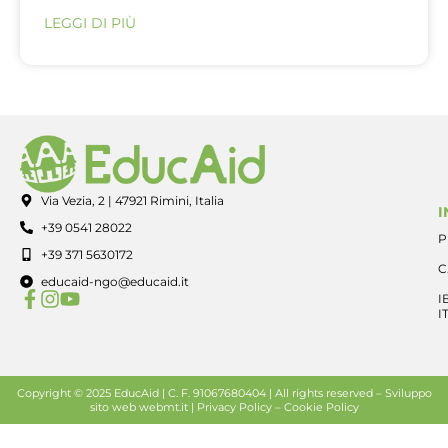
LEGGI DI PIÙ
Via Vezia, 2 | 47921 Rimini, Italia
I
+39 0541 28022
P
+39 371 5630172
C
educaid-ngo@educaid.it
I
I
Copyright © 2025 EducAid | C. F. 91067680404 | All rights reserved –
Sviluppo
sito web
webmt.it |
Privacy Policy
–
Cookie Policy