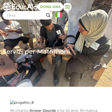
DONA ORA
Servizi per Matrimoni
Mi chiamo
Anwar Zourob
e ho 34 anni. Mi manca