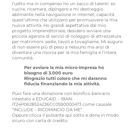
l’udito ma in compenso ho un sacco di talenti: so
cucire, ricamare, dipingere e mi destreggio
abilmente nella navigazione in internet, capacità
quest’ultima che utilizzerò per promuovere la mia
nuova attività. Ho grandi aspettative dal mio
progetto imprenditoriale, desidero avviare una
piccola agenzia di servizi di noleggio di attrezzatura
per matrimoni: sedie, tavoli e tovagliame. Mi auguro
di non essere più di peso a nessuno ma anzi di
diventare una risorsa per la mia famiglia e l’intera
comunità.
Per avviare la mia micro-impresa ho
bisogno di 3.000 euro
Ringrazio tutti coloro che mi daranno
fiducia finanziando la mia attività.
Puoi fare una donazione con bonifico bancario
intestato a EDUCAID – IBAN:
IT24P0628524236CC0590000473 come causale
“INCLUDE – RICOMINCIO DA ME”
Oppure clicca il pulsante qui sotto e dona in modo
sicuro con carta di credito