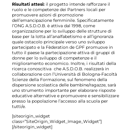
Risultati attesi:
il progetto intende rafforzare il
ruolo e le competenze dei Partners locali per
promuovere azioni di promozione
dell’emancipazione femminile. Specificatamente
l’ONG A.S.D.O.B. è attiva dal 1998, come
organizzazione per lo sviluppo delle strutture di
base per la lotta all’analfabetismo e all’ignoranza
quale ostacolo principale verso uno sviluppo
partecipato e la Fèderation de GPF promuove in
tutto il paese la partecipazione attiva di gruppi di
donne per lo sviluppo di competenze e il
miglioramento economico. Inoltre, i risultati della
ricerca conoscitiva che A.S.D.O.B. realizzerà in
collaborazione con l’Università di Bologna-Facoltà
Scienze della Formazione, sul fenomeno della
dispersione scolastica delle bambine/ragazze, sarà
uno strumento importante per elaborare risposte
educative alternative e promuovere e sensibilizzare
presso la popolazione l’accesso alla scuola per
tutti/e.
[siteorigin_widget
class=”SiteOrigin_Widget_Image_Widget”]
[/siteorigin_widget]