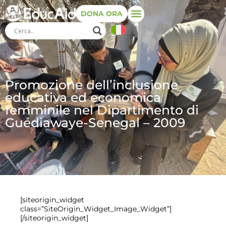
DONA ORA
Promozione dell’inclusione
educativa ed economica
femminile nel Dipartimento di
Guédiawaye-Senegal – 2009
[siteorigin_widget
class=”SiteOrigin_Widget_Image_Widget”]
[/siteorigin_widget]