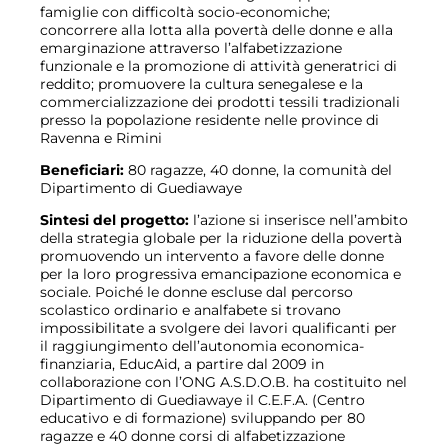
famiglie con difficoltà socio-economiche;
concorrere alla lotta alla povertà delle donne e alla
emarginazione attraverso l’alfabetizzazione
funzionale e la promozione di attività generatrici di
reddito; promuovere la cultura senegalese e la
commercializzazione dei prodotti tessili tradizionali
presso la popolazione residente nelle province di
Ravenna e Rimini
Beneficiari:
80 ragazze, 40 donne, la comunità del
Dipartimento di Guediawaye
Sintesi del progetto:
l’azione si inserisce nell’ambito
della strategia globale per la riduzione della povertà
promuovendo un intervento a favore delle donne
per la loro progressiva emancipazione economica e
sociale. Poiché le donne escluse dal percorso
scolastico ordinario e analfabete si trovano
impossibilitate a svolgere dei lavori qualificanti per
il raggiungimento dell’autonomia economica-
finanziaria, EducAid, a partire dal 2009 in
collaborazione con l’ONG A.S.D.O.B. ha costituito nel
Dipartimento di Guediawaye il C.E.F.A. (Centro
educativo e di formazione) sviluppando per 80
ragazze e 40 donne corsi di alfabetizzazione