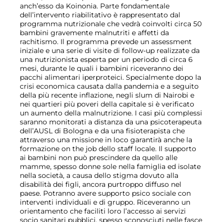
anch’esso da Koinonia. Parte fondamentale
dell’intervento riabilitativo è rappresentato dal
programma nutrizionale che vedrà coinvolti circa 50
bambini gravemente malnutriti e affetti da
rachitismo. Il programma prevede un assessment
iniziale e una serie di visite di follow-up realizzate da
una nutrizionista esperta per un periodo di circa 6
mesi, durante le quali i bambini riceveranno dei
pacchi alimentari iperproteici. Specialmente dopo la
crisi economica causata dalla pandemia e a seguito
della più recente inflazione, negli slum di Nairobi e
nei quartieri più poveri della capitale si è verificato
un aumento della malnutrizione. I casi più complessi
saranno monitorati a distanza da una psicoterapeuta
dell’AUSL di Bologna e da una fisioterapista che
attraverso una missione in loco garantirà anche la
formazione on the job dello staff locale. Il supporto
ai bambini non può prescindere da quello alle
mamme, spesso donne sole nella famiglia ed isolate
nella società, a causa dello stigma dovuto alla
disabilità dei figli, ancora purtroppo diffuso nel
paese. Potranno avere supporto psico sociale con
interventi individuali e di gruppo. Riceveranno un
orientamento che faciliti loro l’accesso ai servizi
socio sanitari pubblici, spesso sconosciuti nelle fasce