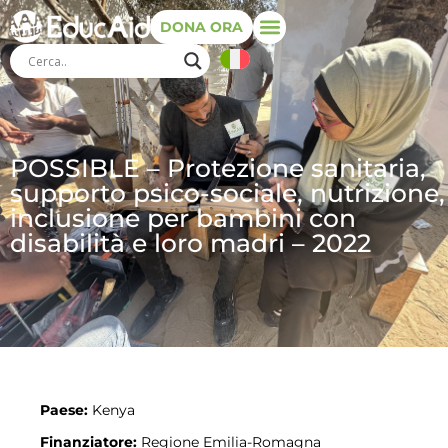
DONA ORA
POSSIBLE – Protezione sanitaria,
supporto psico-sociale, nutrizione,
inclusione per bambini con
disabilità e loro madri – 2022
Paese:
Kenya
Finanziatore:
Regione Emilia-Romagna