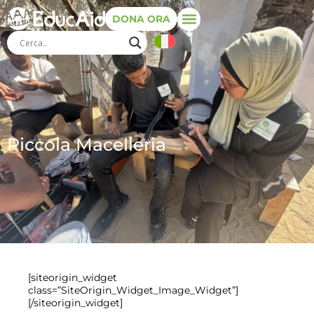
DONA ORA
Piccola Macelleria
[siteorigin_widget
class=”SiteOrigin_Widget_Image_Widget”]
[/siteorigin_widget]