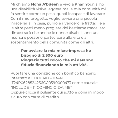
Mi chiamo
Noha A’bdeen
e vivo a Khan Younis, ho
una disabilità visiva leggera ma la mia comunità mi
fa sentire come un peso, qundi incapace di lavorare.
Con il mio progetto, voglio avviare una piccola
‘macelleria’ in casa, pulirò e rivenderò le frattaglie e
le altre parti meno pregiate del bestiame macellato,
dimostrarò che anche le donne disabili sono una
risorsa e possono partecipare alla vita e al
sostentamento della comunità come gli altri.
Per avviare la mia micro-impresa ho
bisogno di 2.500 euro
Ringrazio tutti coloro che mi daranno
fiducia finanziando la mia attività.
Puoi fare una donazione con bonifico bancario
intestato a EDUCAID – IBAN:
IT24P0628524236CC0590000473 come causale
“INCLUDE – RICOMINCIO DA ME”
Oppure clicca il pulsante qui sotto e dona in modo
sicuro con carta di credito