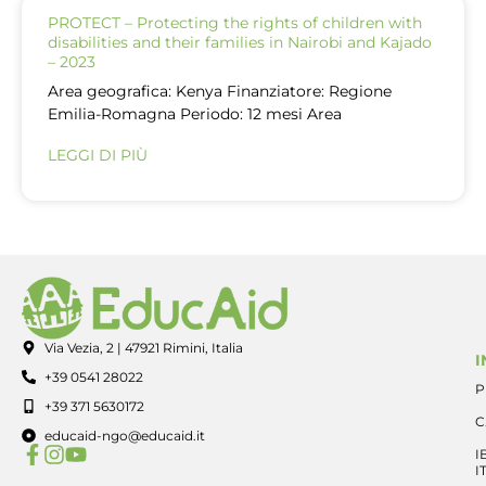
PROTECT – Protecting the rights of children with
disabilities and their families in Nairobi and Kajado
– 2023
Area geografica: Kenya Finanziatore: Regione
Emilia-Romagna Periodo: 12 mesi Area
LEGGI DI PIÙ
Via Vezia, 2 | 47921 Rimini, Italia
I
+39 0541 28022
P
+39 371 5630172
C
educaid-ngo@educaid.it
I
I