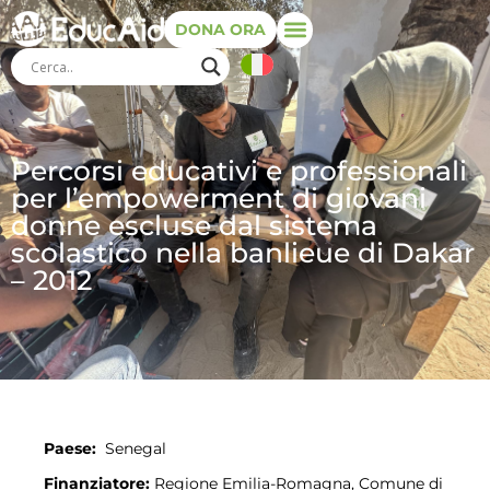
DONA ORA
Percorsi educativi e professionali
per l’empowerment di giovani
donne escluse dal sistema
scolastico nella banlieue di Dakar
– 2012
Paese:
Senegal
Finanziatore:
Regione Emilia-Romagna, Comune di