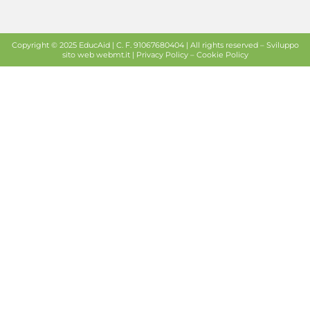
Copyright © 2025 EducAid | C. F. 91067680404 | All rights reserved –
Sviluppo
sito web
webmt.it |
Privacy Policy
–
Cookie Policy