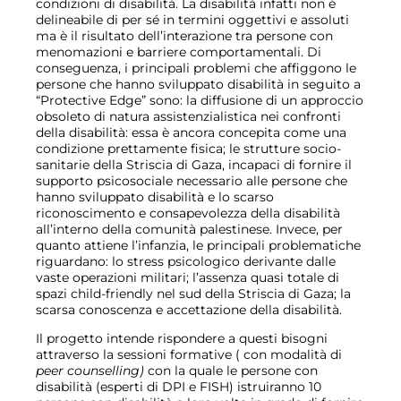
condizioni di disabilità. La disabilità infatti non è
delineabile di per sé in termini oggettivi e assoluti
ma è il risultato dell’interazione tra persone con
menomazioni e barriere comportamentali. Di
conseguenza, i principali problemi che affiggono le
persone che hanno sviluppato disabilità in seguito a
“Protective Edge” sono: la diffusione di un approccio
obsoleto di natura assistenzialistica nei confronti
della disabilità: essa è ancora concepita come una
condizione prettamente fisica; le strutture socio-
sanitarie della Striscia di Gaza, incapaci di fornire il
supporto psicosociale necessario alle persone che
hanno sviluppato disabilità e lo scarso
riconoscimento e consapevolezza della disabilità
all’interno della comunità palestinese. Invece, per
quanto attiene l’infanzia, le principali problematiche
riguardano: lo stress psicologico derivante dalle
vaste operazioni militari; l’assenza quasi totale di
spazi child-friendly nel sud della Striscia di Gaza; la
scarsa conoscenza e accettazione della disabilità.
Il progetto intende rispondere a questi bisogni
attraverso la sessioni formative ( con modalità di
peer counselling)
con la quale le persone con
disabilità (esperti di DPI e FISH) istruiranno 10