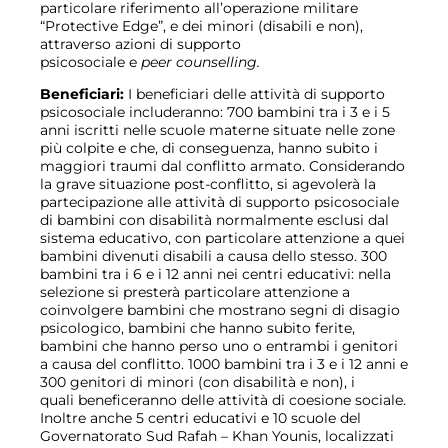
particolare riferimento all’operazione militare
“Protective Edge”, e dei minori (disabili e non),
attraverso azioni di supporto
psicosociale e
peer counselling.
Beneficiari:
I beneficiari delle attività di supporto
psicosociale includeranno: 700 bambini tra i 3 e i 5
anni iscritti nelle scuole materne situate nelle zone
più colpite e che, di conseguenza, hanno subito i
maggiori traumi dal conflitto armato. Considerando
la grave situazione post-conflitto, si agevolerà la
partecipazione alle attività di supporto psicosociale
di bambini con disabilità normalmente esclusi dal
sistema educativo, con particolare attenzione a quei
bambini divenuti disabili a causa dello stesso. 300
bambini tra i 6 e i 12 anni nei centri educativi: nella
selezione si presterà particolare attenzione a
coinvolgere bambini che mostrano segni di disagio
psicologico, bambini che hanno subito ferite,
bambini che hanno perso uno o entrambi i genitori
a causa del conflitto. 1000 bambini tra i 3 e i 12 anni e
300 genitori di minori (con disabilità e non), i
quali beneficeranno delle attività di coesione sociale.
Inoltre anche 5 centri educativi e 10 scuole del
Governatorato Sud Rafah – Khan Younis, localizzati