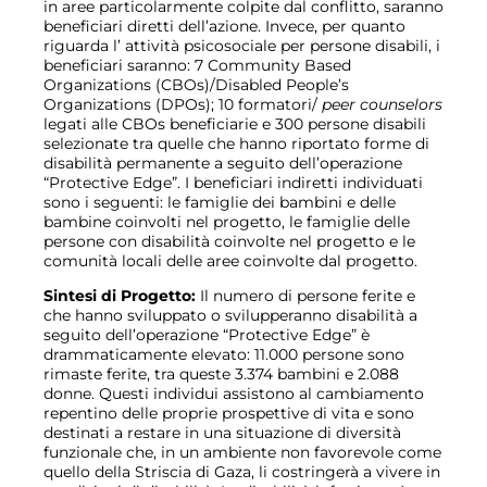
in aree particolarmente colpite dal conflitto, saranno
beneficiari diretti dell’azione. Invece, per quanto
riguarda l’ attività psicosociale per persone disabili, i
beneficiari saranno: 7 Community Based
Organizations (CBOs)/Disabled People’s
Organizations (DPOs); 10 formatori/
peer counselors
legati alle CBOs beneficiarie e 300 persone disabili
selezionate tra quelle che hanno riportato forme di
disabilità permanente a seguito dell’operazione
“Protective Edge”. I beneficiari indiretti individuati
sono i seguenti: le famiglie dei bambini e delle
bambine coinvolti nel progetto, le famiglie delle
persone con disabilità coinvolte nel progetto e le
comunità locali delle aree coinvolte dal progetto.
Sintesi di Progetto:
Il numero di persone ferite e
che hanno sviluppato o svilupperanno disabilità a
seguito dell’operazione “Protective Edge” è
drammaticamente elevato: 11.000 persone sono
rimaste ferite, tra queste 3.374 bambini e 2.088
donne. Questi individui assistono al cambiamento
repentino delle proprie prospettive di vita e sono
destinati a restare in una situazione di diversità
funzionale che, in un ambiente non favorevole come
quello della Striscia di Gaza, li costringerà a vivere in