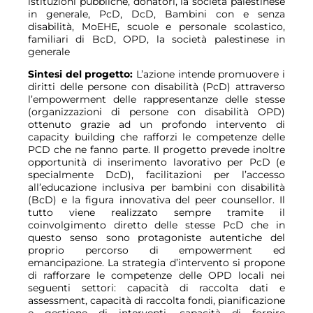
istituzioni pubbliche, donatori, la società palestinese
in generale, PcD, DcD, Bambini con e senza
disabilità, MoEHE, scuole e personale scolastico,
familiari di BcD, OPD, la società palestinese in
generale
Sintesi del progetto:
L’azione intende promuovere i
diritti delle persone con disabilità (PcD) attraverso
l’empowerment delle rappresentanze delle stesse
(organizzazioni di persone con disabilità OPD)
ottenuto grazie ad un profondo intervento di
capacity building che rafforzi le competenze delle
PCD che ne fanno parte. Il progetto prevede inoltre
opportunità di inserimento lavorativo per PcD (e
specialmente DcD), facilitazioni per l’accesso
all’educazione inclusiva per bambini con disabilità
(BcD) e la figura innovativa del peer counsellor. Il
tutto viene realizzato sempre tramite il
coinvolgimento diretto delle stesse PcD che in
questo senso sono protagoniste autentiche del
proprio percorso di empowerment ed
emancipazione. La strategia d’intervento si propone
di rafforzare le competenze delle OPD locali nei
seguenti settori: capacità di raccolta dati e
assessment, capacità di raccolta fondi, pianificazione