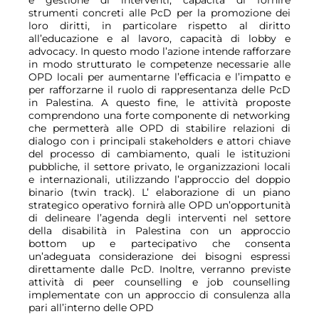
e gestione di interventi, capacità di fornire
strumenti concreti alle PcD per la promozione dei
loro diritti, in particolare rispetto al diritto
all’educazione e al lavoro, capacità di lobby e
advocacy. In questo modo l’azione intende rafforzare
in modo strutturato le competenze necessarie alle
OPD locali per aumentarne l’efficacia e l’impatto e
per rafforzarne il ruolo di rappresentanza delle PcD
in Palestina. A questo fine, le attività proposte
comprendono una forte componente di networking
che permetterà alle OPD di stabilire relazioni di
dialogo con i principali stakeholders e attori chiave
del processo di cambiamento, quali le istituzioni
pubbliche, il settore privato, le organizzazioni locali
e internazionali, utilizzando l’approccio del doppio
binario (twin track). L’ elaborazione di un piano
strategico operativo fornirà alle OPD un’opportunità
di delineare l’agenda degli interventi nel settore
della disabilità in Palestina con un approccio
bottom up e partecipativo che consenta
un’adeguata considerazione dei bisogni espressi
direttamente dalle PcD. Inoltre, verranno previste
attività di peer counselling e job counselling
implementate con un approccio di consulenza alla
pari all’interno delle OPD