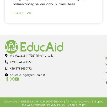
Emilia-Romagna Periodo: 12 mesi Area
LEGGI DI PIÙ
Via Vezia, 2 | 47921 Rimini, Italia
I
+39 0541 28022
P
+39 371 5630172
C
educaid-ngo@educaid.it
I
I
Copyright © 2025 EducAid | C. F. 91067680404 | All rights reserved –
Sviluppo
sito web
webmt.it |
Privacy Policy
–
Cookie Policy