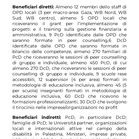
Beneficiari diretti:
Almeno 12 membri dello staff di
OPD locali (3 per macro-area: Gaza, WB Nord, WB
Sud; WB centro), almeno 5 OPD locali che
riceveranno il grant per l’implementazione di
progetti e il training sulla gestione finanziaria e
amministrativa, 9 PcD identificate dalle OPD che
saranno formate in peer counselling,6 DcD
identificate dalle OPD che saranno formate in
bilancio delle competenze, almeno 270 familiari di
PcD che riceveranno le sessioni di peer counselling
di gruppo e individuale, almeno 450 PcD, di cui
almeno 270 DcD, che riceveranno le sessioni di peer
counselling di gruppo e individuale, 9 scuole rese
accessibili, 12 supervisor (4 per area) formati in
metodologie di educazione inclusiva, almeno 45 (5
per scuola) insegnanti formati in metodologie di
educazione inclusiva, 60 DcD che ricevono le
formazioni professionalizzanti, 30 DcD che svolgono
il tirocinio nelle imprese/organizzazioni no profit
Beneficiari indiretti:
PcD, in particolare DcD;
famiglie di PcD; le Università partner, organizzazioni
locali e internazionali attive nel campo della
disabilità in Palestina, Ministeri, imprese private,