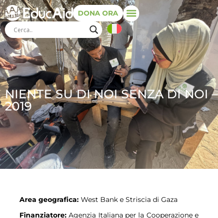
DONA ORA
NIENTE SU DI NOI SENZA DI NOI –
2019
Area geografica
:
West Bank e Striscia di Gaza
Finanziatore:
Agenzia Italiana per la Cooperazione e