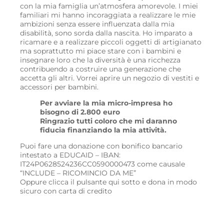
con la mia famiglia un’atmosfera amorevole. I miei
familiari mi hanno incoraggiata a realizzare le mie
ambizioni senza essere influenzata dalla mia
disabilità, sono sorda dalla nascita. Ho imparato a
ricamare e a realizzare piccoli oggetti di artigianato
ma soprattutto mi piace stare con i bambini e
insegnare loro che la diversità è una ricchezza
contribuendo a costruire una generazione che
accetta gli altri. Vorrei aprire un negozio di vestiti e
accessori per bambini.
Per avviare la mia micro-impresa ho
bisogno di 2.800 euro
Ringrazio tutti coloro che mi daranno
fiducia finanziando la mia attività.
Puoi fare una donazione con bonifico bancario
intestato a EDUCAID – IBAN:
IT24P0628524236CC0590000473 come causale
“INCLUDE – RICOMINCIO DA ME”
Oppure clicca il pulsante qui sotto e dona in modo
sicuro con carta di credito