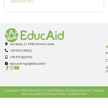
LEGGI DI PIÙ
Via Vezia, 2 | 47921 Rimini, Italia
I
+39 0541 28022
P
+39 371 5630172
C
educaid-ngo@educaid.it
I
I
Copyright © 2025 EducAid | C. F. 91067680404 | All rights reserved –
Sviluppo
sito web
webmt.it |
Privacy Policy
–
Cookie Policy