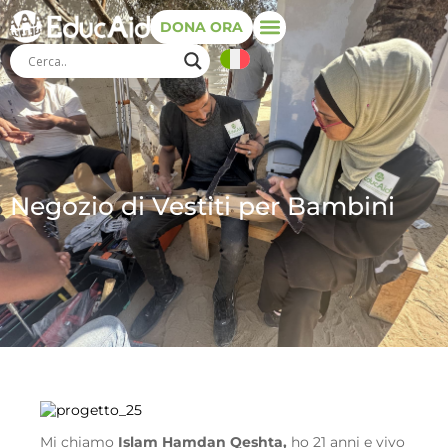
DONA ORA
Negozio di Vestiti per Bambini
Mi chiamo
Islam Hamdan Qeshta,
ho 21 anni e vivo