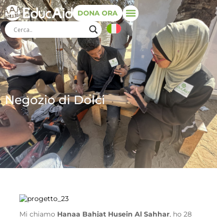
DONA ORA
Negozio di Dolci
Mi chiamo
Hanaa Bahjat Husein Al Sahhar
, ho 28