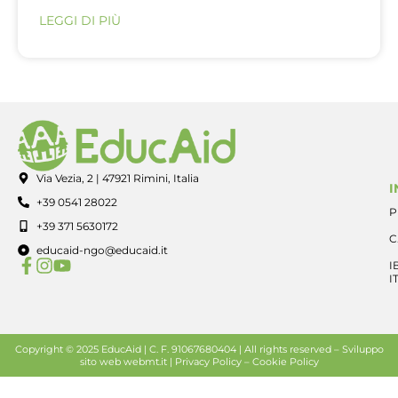
LEGGI DI PIÙ
Via Vezia, 2 | 47921 Rimini, Italia
I
+39 0541 28022
P
+39 371 5630172
C
educaid-ngo@educaid.it
I
I
Copyright © 2025 EducAid | C. F. 91067680404 | All rights reserved –
Sviluppo
sito web
webmt.it |
Privacy Policy
–
Cookie Policy