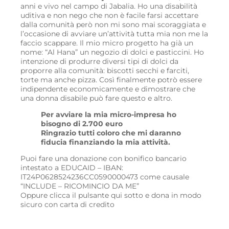
anni e vivo nel campo di Jabalia. Ho una disabilità
uditiva e non nego che non è facile farsi accettare
dalla comunità però non mi sono mai scoraggiata e
l’occasione di avviare un’attività tutta mia non me la
faccio scappare. Il mio micro progetto ha già un
nome: “Al Hana” un negozio di dolci e pasticcini. Ho
intenzione di produrre diversi tipi di dolci da
proporre alla comunità: biscotti secchi e farciti,
torte ma anche pizza. Così finalmente potrò essere
indipendente economicamente e dimostrare che
una donna disabile può fare questo e altro.
Per avviare la mia micro-impresa ho
bisogno di 2.700 euro
Ringrazio tutti coloro che mi daranno
fiducia finanziando la mia attività.
Puoi fare una donazione con bonifico bancario
intestato a EDUCAID – IBAN:
IT24P0628524236CC0590000473 come causale
“INCLUDE – RICOMINCIO DA ME”
Oppure clicca il pulsante qui sotto e dona in modo
sicuro con carta di credito