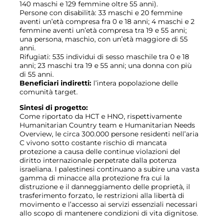
140 maschi e 129 femmine oltre 55 anni).
Persone con disabilità: 33 maschi e 20 femmine
aventi un’età compresa fra 0 e 18 anni; 4 maschi e 2
femmine aventi un’età compresa tra 19 e 55 anni;
una persona, maschio, con un’età maggiore di 55
anni.
Rifugiati: 535 individui di sesso maschile tra 0 e 18
anni; 23 maschi tra 19 e 55 anni; una donna con più
di 55 anni.
Beneficiari indiretti:
l’intera popolazione delle
comunità target.
Sintesi di progetto:
Come riportato da HCT e HNO, rispettivamente
Humanitarian Country team e Humanitarian Needs
Overview, le circa 300.000 persone residenti nell’aria
C vivono sotto costante rischio di mancata
protezione a causa delle continue violazioni del
diritto internazionale perpetrate dalla potenza
israeliana. I palestinesi continuano a subire una vasta
gamma di minacce alla protezione fra cui la
distruzione e il danneggiamento delle proprietà, il
trasferimento forzato, le restrizioni alla libertà di
movimento e l’accesso ai servizi essenziali necessari
allo scopo di mantenere condizioni di vita dignitose.