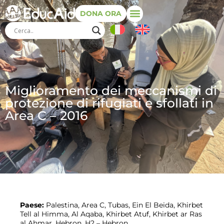
DONA ORA
Miglioramento dei meccanismi di
protezione di rifugiati e sfollati in
Area C – 2016
Paese:
Palestina, Area C, Tubas, Ein El Beida, Khirbet
Tell al Himma, Al Aqaba, Khirbet Atuf, Khirbet ar Ras
al Ahmar, Hebron, H2 – Hebron.