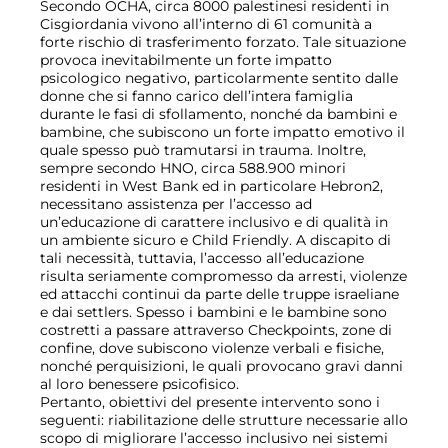
Secondo OCHA, circa 8000 palestinesi residenti in
Cisgiordania vivono all’interno di 61 comunità a
forte rischio di trasferimento forzato. Tale situazione
provoca inevitabilmente un forte impatto
psicologico negativo, particolarmente sentito dalle
donne che si fanno carico dell’intera famiglia
durante le fasi di sfollamento, nonché da bambini e
bambine, che subiscono un forte impatto emotivo il
quale spesso può tramutarsi in trauma. Inoltre,
sempre secondo HNO, circa 588.900 minori
residenti in West Bank ed in particolare Hebron2,
necessitano assistenza per l’accesso ad
un’educazione di carattere inclusivo e di qualità in
un ambiente sicuro e Child Friendly. A discapito di
tali necessità, tuttavia, l’accesso all’educazione
risulta seriamente compromesso da arresti, violenze
ed attacchi continui da parte delle truppe israeliane
e dai settlers. Spesso i bambini e le bambine sono
costretti a passare attraverso Checkpoints, zone di
confine, dove subiscono violenze verbali e fisiche,
nonché perquisizioni, le quali provocano gravi danni
al loro benessere psicofisico.
Pertanto, obiettivi del presente intervento sono i
seguenti: riabilitazione delle strutture necessarie allo
scopo di migliorare l’accesso inclusivo nei sistemi