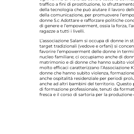
traffico a fini di prostituzione, lo sfruttament
della tecnologia che può aiutare il lavoro del
della comunicazione, per promuovere l’empowe
donne 5.c Adottare e rafforzare politiche con
di genere e l’empowerment, ossia la forza, l’
ragazze a tutti i livelli.
L’associazione Salam si occupa di donne in sta
target tradizionali (vedove e orfani) si conce
favorire l’empowerment delle donne in termin
nucleo familiare; ci occupiamo anche di donne 
matrimonio e di donne che hanno subito violen
molto efficaci caratterizzano l’Associazione K
donne che hanno subito violenza, formazione e 
anche ospitalità residenziale per periodi prolu
anche ad altri bambini del territorio. Questo
di formazione professionale, tenuti da formator
fresca e il corso di sartoria per la produzion