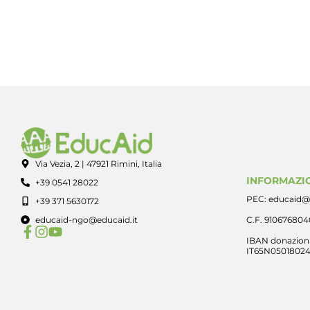
Via Vezia, 2 | 47921 Rimini, Italia
INFORMAZIO
+39 0541 28022
PEC: educaid@
+39 371 5630172
educaid-ngo@educaid.it
C.F. 91067680
IBAN donazioni
IT65N0501802