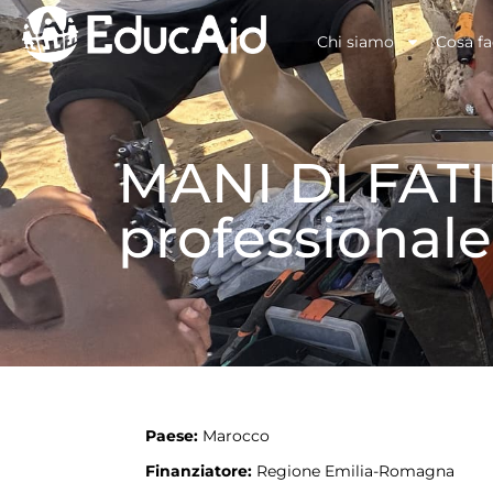
Chi siamo
Cosa f
MANI DI FATI
professionale
Paese:
Marocco
Finanziatore:
Regione Emilia-Romagna