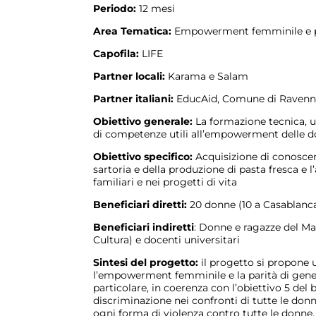
Periodo:
12 mesi
Area Tematica:
Empowerment femminile e pa
Capofila:
LIFE
Partner locali:
Karama e Salam
Partner italiani:
EducAid, Comune di Ravenna,
Obiettivo generale:
La formazione tecnica, un
di competenze utili all’empowerment delle 
Obiettivo specifico:
Acquisizione di conoscen
sartoria e della produzione di pasta fresca e l
familiari e nei progetti di vita
Beneficiari diretti:
20 donne (10 a Casablanca
Beneficiari indiretti
: Donne e ragazze del Mar
Cultura) e docenti universitari
Sintesi del progetto:
il progetto si propone 
l’empowerment femminile e la parità di genere
particolare, in coerenza con l’obiettivo 5 del 
discriminazione nei confronti di tutte le do
ogni forma di violenza contro tutte le donne, 