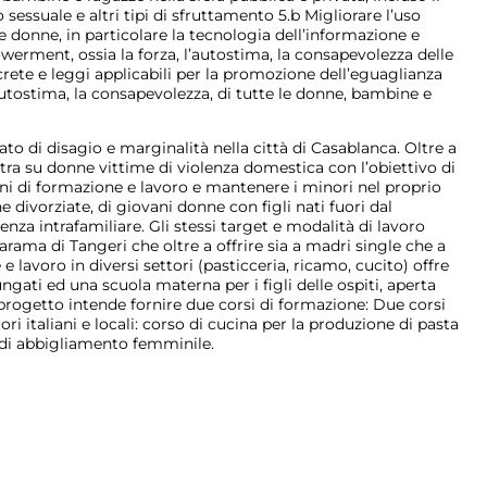
o sessuale e altri tipi di sfruttamento 5.b Migliorare l’uso
le donne, in particolare la tecnologia dell’informazione e
rment, ossia la forza, l’autostima, la consapevolezza delle
crete e leggi applicabili per la promozione dell’eguaglianza
autostima, la consapevolezza, di tutte le donne, bambine e
to di disagio e marginalità nella città di Casablanca. Oltre a
ntra su donne vittime di violenza domestica con l’obiettivo di
i di formazione e lavoro e mantenere i minori nel proprio
divorziate, di giovani donne con figli nati fuori dal
za intrafamiliare. Gli stessi target e modalità di lavoro
arama di Tangeri che oltre a offrire sia a madri single che a
lavoro in diversi settori (pasticceria, ricamo, cucito) offre
ngati ed una scuola materna per i figli delle ospiti, aperta
 progetto intende fornire due corsi di formazione: Due corsi
i italiani e locali: corso di cucina per la produzione di pasta
e di abbigliamento femminile.