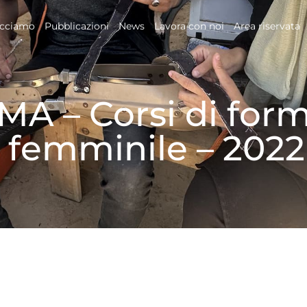
acciamo
Pubblicazioni
News
Lavora con noi
Area riservata
MA – Corsi di for
 femminile – 2022