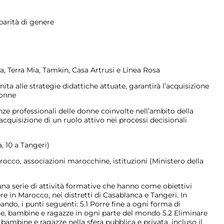
rità di genere
 Terra Mia, Tamkin, Casa Artrusi e Linea Rosa
ita alle strategie didattiche attuate, garantirà l’acquisizione
donne
ze professionali delle donne coinvolte nell’ambito della
’acquisizione di un ruolo attivo nei processi decisionali
, 10 a Tangeri)
occo, associazioni marocchine, istituzioni (Ministero della
una serie di attività formative che hanno come obiettivi
 in Marocco, nei distretti di Casablanca e Tangeri. In
bando, i punti seguenti: 5.1 Porre fine a ogni forma di
nne, bambine e ragazze in ogni parte del mondo 5.2 Eliminare
bambine e ragazze nella sfera pubblica e privata, incluso il