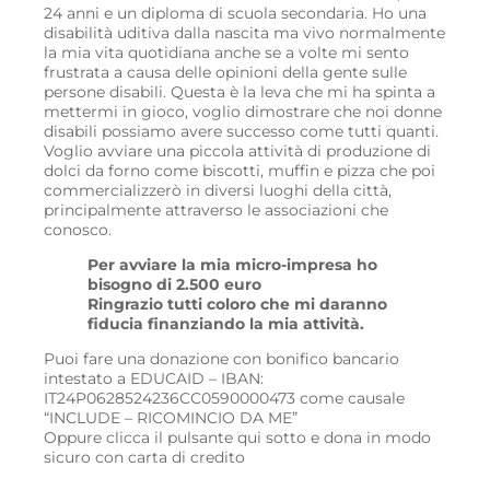
24 anni e un diploma di scuola secondaria. Ho una
disabilità uditiva dalla nascita ma vivo normalmente
la mia vita quotidiana anche se a volte mi sento
frustrata a causa delle opinioni della gente sulle
persone disabili. Questa è la leva che mi ha spinta a
mettermi in gioco, voglio dimostrare che noi donne
disabili possiamo avere successo come tutti quanti.
Voglio avviare una piccola attività di produzione di
dolci da forno come biscotti, muffin e pizza che poi
commercializzerò in diversi luoghi della città,
principalmente attraverso le associazioni che
conosco.
Per avviare la mia micro-impresa ho
bisogno di 2.500 euro
Ringrazio tutti coloro che mi daranno
fiducia finanziando la mia attività.
Puoi fare una donazione con bonifico bancario
intestato a EDUCAID – IBAN:
IT24P0628524236CC0590000473 come causale
“INCLUDE – RICOMINCIO DA ME”
Oppure clicca il pulsante qui sotto e dona in modo
sicuro con carta di credito