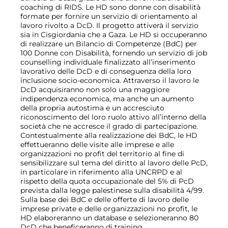
coaching di RIDS. Le HD sono donne con disabilità
formate per fornire un servizio di orientamento al
lavoro rivolto a DcD. Il progetto attiverà il servizio
sia in Cisgiordania che a Gaza. Le HD si occuperanno
di realizzare un Bilancio di Competenze (BdC) per
100 Donne con Disabilità, fornendo un servizio di job
counselling individuale finalizzato all’inserimento
lavorativo delle DcD e di conseguenza della loro
inclusione socio-economica. Attraverso il lavoro le
DcD acquisiranno non solo una maggiore
indipendenza economica, ma anche un aumento
della propria autostima e un accresciuto
riconoscimento del loro ruolo attivo all’interno della
società che ne accresce il grado di partecipazione.
Contestualmente alla realizzazione dei BdC, le HD
effettueranno delle visite alle imprese e alle
organizzazioni no profit del territorio al fine di
sensibilizzare sul tema del diritto al lavoro delle PcD,
in particolare in riferimento alla UNCRPD e al
rispetto della quota occupazionale del 5% di PcD
prevista dalla legge palestinese sulla disabilità 4/99.
Sulla base dei BdC e delle offerte di lavoro delle
imprese private e delle organizzazioni no profit, le
HD elaboreranno un database e selezioneranno 80
DcD che beneficeranno di training