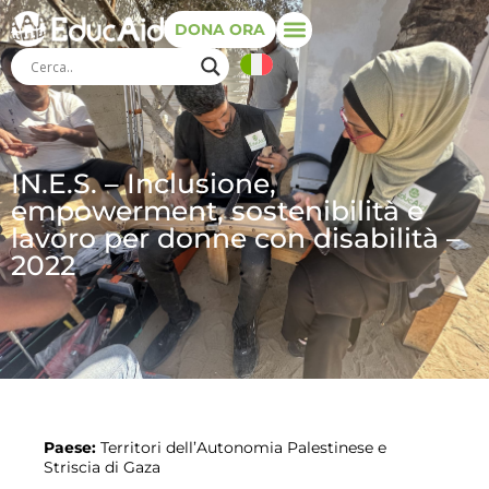
DONA ORA
IN.E.S. – Inclusione,
empowerment, sostenibilità e
lavoro per donne con disabilità –
2022
Paese:
Territori dell’Autonomia Palestinese e
Striscia di Gaza