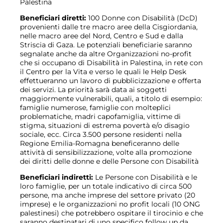
Palestina
Beneficiari diretti:
100 Donne con Disabilità (DcD)
provenienti dalle tre macro aree della Cisgiordania,
nelle macro aree del Nord, Centro e Sud e dalla
Striscia di Gaza. Le potenziali beneficiarie saranno
segnalate anche da altre Organizzazioni no-profit
che si occupano di Disabilità in Palestina, in rete con
il Centro per la Vita e verso le quali le Help Desk
effettueranno un lavoro di pubblicizzazione e offerta
dei servizi. La priorità sarà data ai soggetti
maggiormente vulnerabili, quali, a titolo di esempio:
famiglie numerose, famiglie con molteplici
problematiche, madri capofamiglia, vittime di
stigma, situazioni di estrema povertà e/o disagio
sociale, ecc. Circa 3.500 persone residenti nella
Regione Emilia-Romagna beneficeranno delle
attività di sensibilizzazione, volte alla promozione
dei diritti delle donne e delle Persone con Disabilità
Beneficiari indiretti:
Le Persone con Disabilità e le
loro famiglie, per un totale indicativo di circa 500
persone, ma anche imprese del settore privato (20
imprese) e le organizzazioni no profit locali (10 ONG
palestinesi) che potrebbero ospitare il tirocinio e che
saranno destinatari di uno specifico follow up da