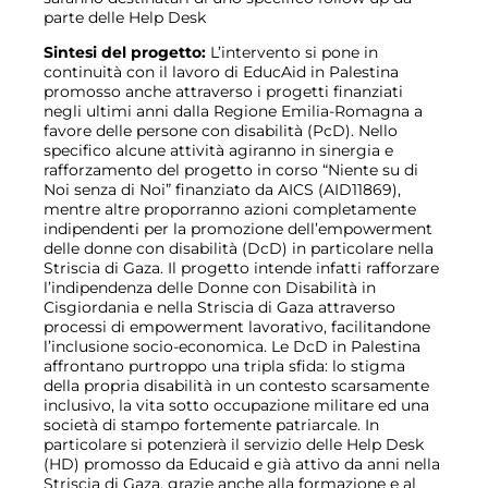
parte delle Help Desk
Sintesi del progetto:
L’intervento si pone in
continuità con il lavoro di EducAid in Palestina
promosso anche attraverso i progetti finanziati
negli ultimi anni dalla Regione Emilia-Romagna a
favore delle persone con disabilità (PcD). Nello
specifico alcune attività agiranno in sinergia e
rafforzamento del progetto in corso “Niente su di
Noi senza di Noi” finanziato da AICS (AID11869),
mentre altre proporranno azioni completamente
indipendenti per la promozione dell’empowerment
delle donne con disabilità (DcD) in particolare nella
Striscia di Gaza. Il progetto intende infatti rafforzare
l’indipendenza delle Donne con Disabilità in
Cisgiordania e nella Striscia di Gaza attraverso
processi di empowerment lavorativo, facilitandone
l’inclusione socio-economica. Le DcD in Palestina
affrontano purtroppo una tripla sfida: lo stigma
della propria disabilità in un contesto scarsamente
inclusivo, la vita sotto occupazione militare ed una
società di stampo fortemente patriarcale. In
particolare si potenzierà il servizio delle Help Desk
(HD) promosso da Educaid e già attivo da anni nella
Striscia di Gaza, grazie anche alla formazione e al