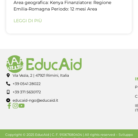
Area geografica: Kenya Finanziatore: Regione
Emilia-Romagna Periodo: 12 mesi Area
LEGGI DI PIÙ
Via Vezia, 2 | 47921 Rimini, Italia
I
+39 0541 28022
P
+39 371 5630172
C
educaid-ngo@educaid.it
I
I
Copyright © 2025 EducAid | C. F. 91067680404 | All rights reserved –
Sviluppo