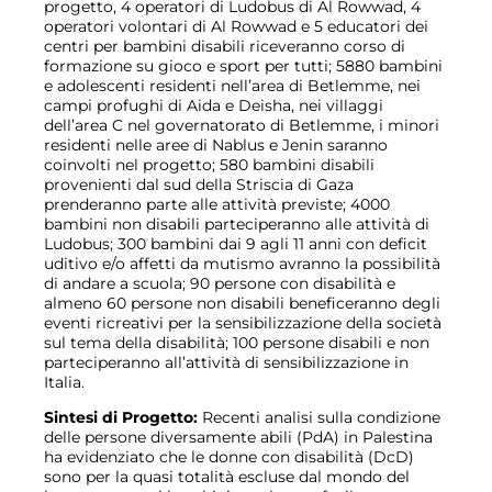
progetto, 4 operatori di Ludobus di Al Rowwad, 4
operatori volontari di Al Rowwad e 5 educatori dei
centri per bambini disabili riceveranno corso di
formazione su gioco e sport per tutti; 5880 bambini
e adolescenti residenti nell’area di Betlemme, nei
campi profughi di Aida e Deisha, nei villaggi
dell’area C nel governatorato di Betlemme, i minori
residenti nelle aree di Nablus e Jenin saranno
coinvolti nel progetto; 580 bambini disabili
provenienti dal sud della Striscia di Gaza
prenderanno parte alle attività previste; 4000
bambini non disabili parteciperanno alle attività di
Ludobus; 300 bambini dai 9 agli 11 anni con deficit
uditivo e/o affetti da mutismo avranno la possibilità
di andare a scuola; 90 persone con disabilità e
almeno 60 persone non disabili beneficeranno degli
eventi ricreativi per la sensibilizzazione della società
sul tema della disabilità; 100 persone disabili e non
parteciperanno all’attività di sensibilizzazione in
Italia.
Sintesi di Progetto:
Recenti analisi sulla condizione
delle persone diversamente abili (PdA) in Palestina
ha evidenziato che le donne con disabilità (DcD)
sono per la quasi totalità escluse dal mondo del