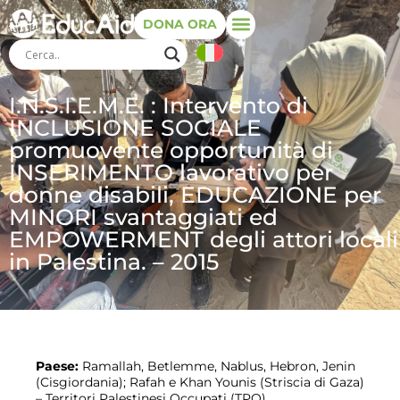
DONA ORA
I.N.S.I.E.M.E. : Intervento di
INCLUSIONE SOCIALE
promuovente opportunità di
INSERIMENTO lavorativo per
donne disabili, EDUCAZIONE per
MINORI svantaggiati ed
EMPOWERMENT degli attori locali
in Palestina. – 2015
Paese:
Ramallah, Betlemme, Nablus, Hebron, Jenin
(Cisgiordania); Rafah e Khan Younis (Striscia di Gaza)
– Territori Palestinesi Occupati (TPO).