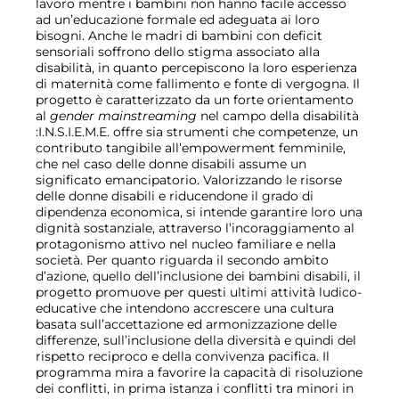
lavoro mentre i bambini non hanno facile accesso
ad un’educazione formale ed adeguata ai loro
bisogni. Anche le madri di bambini con deficit
sensoriali soffrono dello stigma associato alla
disabilità, in quanto percepiscono la loro esperienza
di maternità come fallimento e fonte di vergogna. Il
progetto è caratterizzato da un forte orientamento
al
gender mainstreaming
nel campo della disabilità
:I.N.S.I.E.M.E. offre sia strumenti che competenze, un
contributo tangibile all’empowerment femminile,
che nel caso delle donne disabili assume un
significato emancipatorio. Valorizzando le risorse
delle donne disabili e riducendone il grado di
dipendenza economica, si intende garantire loro una
dignità sostanziale, attraverso l’incoraggiamento al
protagonismo attivo nel nucleo familiare e nella
società. Per quanto riguarda il secondo ambito
d’azione, quello dell’inclusione dei bambini disabili, il
progetto promuove per questi ultimi attività ludico-
educative che intendono accrescere una cultura
basata sull’accettazione ed armonizzazione delle
differenze, sull’inclusione della diversità e quindi del
rispetto reciproco e della convivenza pacifica. Il
programma mira a favorire la capacità di risoluzione
dei conflitti, in prima istanza i conflitti tra minori in