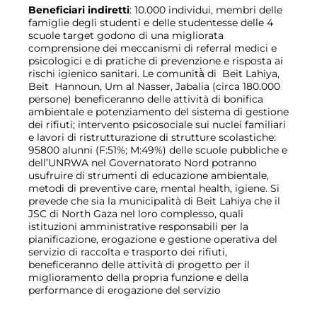
Beneficiari indiretti
: 10.000 individui, membri delle
famiglie degli studenti e delle studentesse delle 4
scuole target godono di una migliorata
comprensione dei meccanismi di referral medici e
psicologici e di pratiche di prevenzione e risposta ai
rischi igienico sanitari. Le comunità̀ di Beit Lahiya,
Beit Hannoun, Um al Nasser, Jabalia (circa 180.000
persone) beneficeranno delle attività di bonifica
ambientale e potenziamento del sistema di gestione
dei rifiuti; intervento psicosociale sui nuclei familiari
e lavori di ristrutturazione di strutture scolastiche:
95800 alunni (F:51%; M:49%) delle scuole pubbliche e
dell’UNRWA nel Governatorato Nord potranno
usufruire di strumenti di educazione ambientale,
metodi di preventive care, mental health, igiene. Si
prevede che sia la municipalità di Beit Lahiya che il
JSC di North Gaza nel loro complesso, quali
istituzioni amministrative responsabili per la
pianificazione, erogazione e gestione operativa del
servizio di raccolta e trasporto dei rifiuti,
beneficeranno delle attività di progetto per il
miglioramento della propria funzione e della
performance di erogazione del servizio