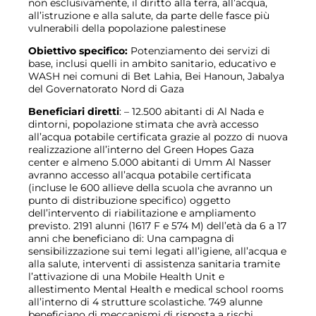
non esclusivamente, il diritto alla terra, all’acqua,
all’istruzione e alla salute, da parte delle fasce più
vulnerabili della popolazione palestinese
Obiettivo specifico:
Potenziamento dei servizi di
base, inclusi quelli in ambito sanitario, educativo e
WASH nei comuni di Bet Lahia, Bei Hanoun, Jabalya
del Governatorato Nord di Gaza
Beneficiari diretti
: – 12.500 abitanti di Al Nada e
dintorni, popolazione stimata che avrà accesso
all’acqua potabile certificata grazie al pozzo di nuova
realizzazione all’interno del Green Hopes Gaza
center e almeno 5.000 abitanti di Umm Al Nasser
avranno accesso all’acqua potabile certificata
(incluse le 600 allieve della scuola che avranno un
punto di distribuzione specifico) oggetto
dell’intervento di riabilitazione e ampliamento
previsto. 2191 alunni (1617 F e 574 M) dell’età da 6 a 17
anni che beneficiano di: Una campagna di
sensibilizzazione sui temi legati all’igiene, all’acqua e
alla salute, interventi di assistenza sanitaria tramite
l’attivazione di una Mobile Health Unit e
allestimento Mental Health e medical school rooms
all’interno di 4 strutture scolastiche. 749 alunne
beneficiano di meccanismi di risposta a rischi