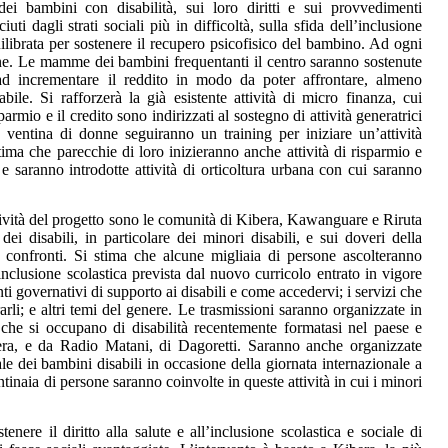
dei bambini con disabilità, sui loro diritti e sui provvedimenti
i dagli strati sociali più in difficoltà, sulla sfida dell’inclusione
uilibrata per sostenere il recupero psicofisico del bambino. Ad ogni
ne. Le mamme dei bambini frequentanti il centro saranno sostenute
d incrementare il reddito in modo da poter affrontare, almeno
bile. Si rafforzerà la già esistente attività di micro finanza, cui
rmio e il credito sono indirizzati al sostegno di attività generatrici
a ventina di donne seguiranno un training per iniziare un’attività
stima che parecchie di loro inizieranno anche attività di risparmio e
i e saranno introdotte attività di orticoltura urbana con cui saranno
attività del progetto sono le comunità di Kibera, Kawanguare e Riruta
 dei disabili, in particolare dei minori disabili, e sui doveri della
o confronti. Si stima che alcune migliaia di persone ascolteranno
’inclusione scolastica prevista dal nuovo curricolo entrato in vigore
i governativi di supporto ai disabili e come accedervi; i servizi che
rarli; e altri temi del genere. Le trasmissioni saranno organizzate in
 che si occupano di disabilità recentemente formatasi nel paese e
ra, e da Radio Matani, di Dagoretti. Saranno anche organizzate
ale dei bambini disabili in occasione della giornata internazionale a
tinaia di persone saranno coinvolte in queste attività in cui i minori
tenere il diritto alla salute e all’inclusione scolastica e sociale di