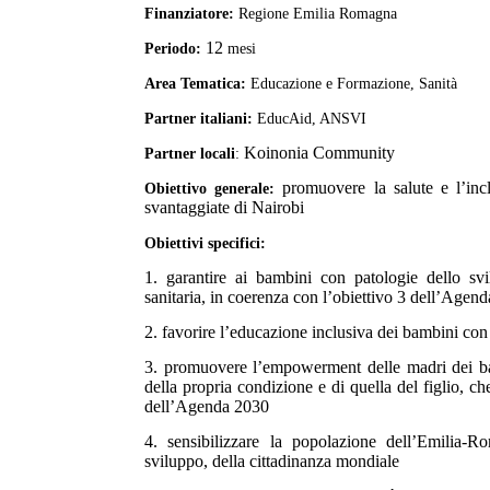
Finanziatore:
Regione Emilia Romagna
12
Periodo:
mesi
Area Tematica:
Educazione e Formazione, Sanità
Partner italiani:
EducAid, ANSVI
Koinonia Community
Partner locali
:
promuovere la salute e l’inc
Obiettivo generale:
svantaggiate di Nairobi
Obiettiv
i
specific
i
:
1. garantire ai bambini con patologie dello svil
sanitaria, in coerenza con l’obiettivo 3 dell’Agen
2. favorire l’educazione inclusiva dei bambini con
3. promuovere l’empowerment delle madri dei bam
della propria condizione e di quella del figlio, c
dell’Agenda 2030
4. sensibilizzare la popolazione dell’Emilia-Ro
sviluppo, della cittadinanza mondiale