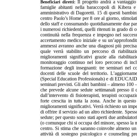
Il progetto andrà a vantaggio
Beneficiari diretti:
famiglie abitanti nella baraccopoli di Kibera e
amministrativo di Dagoretti. 15 di questi bambini
centro Paolo’s Home per 8 ore al giorno, stimolati 
dello staff e consumando quotidianamente due pasti 
i numerosi richiedenti, quelli ritenuti in grado di o
continuità nella frequenza e impegno nel success
accertamento medico iniziale e su un’approfondit
ammessi avranno anche una diagnosi più precisa 
quale verrà stabilito un percorso di riabilit
miglioramenti significativi grazie alla riabilit
monitoraggio continuo nel loro percorso di incl
formazione degli insegnanti: tre seminari nel
docenti delle scuole del territorio. L’aggiorna
(Special Education Professionals) e di EDUCAID, p
seminari previsti. Gli altri bambini – almeno 100 –
che prevede alcune sedute settimanali presso il c
dall’intervento di fisioterapisti, terapisti occupa
forte crescita in tutta la zona. Anche in questo 
miglioramenti significativi. Verrà richiesto un imp
di offrire il servizio ad un altro richiedente. Spess
sedute; per questo sono stati aperti due ambulator
(o comunque chi si occupa del minore, spesso la n
centro. Si stima che saranno coinvolte almeno un 
attività di sostegno psicologico e counseling pr