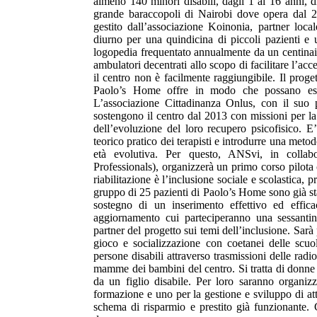
almeno 140 minori disabili, dagli 1 ai 16 anni, di
grande baraccopoli di Nairobi dove opera dal 20
gestito dall’associazione Koinonia, partner loca
diurno per una quindicina di piccoli pazienti e 
logopedia frequentato annualmente da un centinaio
ambulatori decentrati allo scopo di facilitare l’acce
il centro non è facilmente raggiungibile. Il proget
Paolo’s Home offre in modo che possano esse
L’associazione Cittadinanza Onlus, con il suo 
sostengono il centro dal 2013 con missioni per la 
dell’evoluzione del loro recupero psicofisico. 
teorico pratico dei terapisti e introdurre una metod
età evolutiva. Per questo, ANSvi, in collab
Professionals), organizzerà un primo corso pilota 
riabilitazione è l’inclusione sociale e scolastica,
gruppo di 25 pazienti di Paolo’s Home sono già stat
sostegno di un inserimento effettivo ed effi
aggiornamento cui parteciperanno una sessant
partner del progetto sui temi dell’inclusione. Sar
gioco e socializzazione con coetanei delle scuole
persone disabili attraverso trasmissioni delle radi
mamme dei bambini del centro. Si tratta di donne c
da un figlio disabile. Per loro saranno organiz
formazione e uno per la gestione e sviluppo di att
schema di risparmio e prestito già funzionante. 