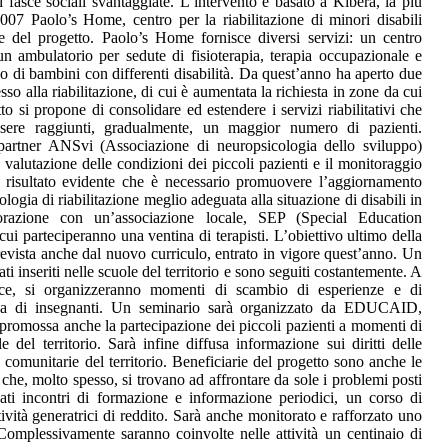
 fasce sociali svantaggiate. L’intervento è basato a Kibera, la più
07 Paolo’s Home, centro per la riabilitazione di minori disabili
le del progetto. Paolo’s Home fornisce diversi servizi: un centro
un ambulatorio per sedute di fisioterapia, terapia occupazionale e
 di bambini con differenti disabilità. Da quest’anno ha aperto due
sso alla riabilitazione, di cui è aumentata la richiesta in zone da cui
to si propone di consolidare ed estendere i servizi riabilitativi che
re raggiunti, gradualmente, un maggior numero di pazienti.
partner ANSvi (Associazione di neuropsicologia dello sviluppo)
valutazione delle condizioni dei piccoli pazienti e il monitoraggio
E’ risultato evidente che è necessario promuovere l’aggiornamento
ologia di riabilitazione meglio adeguata alla situazione di disabili in
orazione con un’associazione locale, SEP (Special Education
cui parteciperanno una ventina di terapisti. L’obiettivo ultimo della
 prevista anche dal nuovo curriculo, entrato in vigore quest’anno. Un
i inseriti nelle scuole del territorio e sono seguiti costantemente. A
cace, si organizzeranno momenti di scambio di esperienze e di
ina di insegnanti. Un seminario sarà organizzato da EDUCAID,
à promossa anche la partecipazione dei piccoli pazienti a momenti di
 del territorio. Sarà infine diffusa informazione sui diritti delle
o comunitarie del territorio. Beneficiarie del progetto sono anche le
he, molto spesso, si trovano ad affrontare da sole i problemi posti
zati incontri di formazione e informazione periodici, un corso di
ività generatrici di reddito. Sarà anche monitorato e rafforzato uno
Complessivamente saranno coinvolte nelle attività un centinaio di