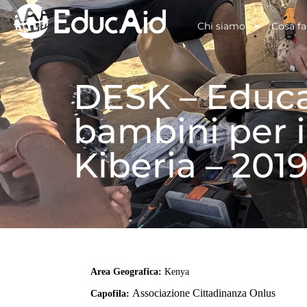
Chi siamo
Cosa f
DESK – Educaz
bambini per i
Kiberia – 201
Area Geografica:
Kenya
Associazione Cittadinanza Onlus
Capofila: