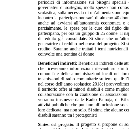
periodici di informazione sui bisogni speciali 
governativi di sostegno, molto spesso non conosciut
scolastica, sulla necessità di un’alimentazione eq
incontro la partecipazione sarà di almeno 40 don
anche ad avviarsi all’autonomia economica o a
parzialmente, le spese per le cure del figlio disa
partecipano, per ora un gruppo di 25 donne. Il rispa
di reddito già consolidate. Si stima che un’altr
generatrice di reddito nel corso del progetto. Si 
credito. Saranno anche trattati i temi nutrizional
coinvolte una trentina di donne
Beneficiari indiretti
:
Beneficiari indiretti delle 
che riceveranno informazioni rilevanti sui diritti
comunità e delle amministrazioni locali nei lor
trasmissioni di radio comunitarie su temi quali: l
nel corso dell’anno scolastico 2018; i provvediment
il territorio offre ai minori disabili e come miglio
collaborazione con la coalizione di associazioni
verranno trasmesse dalle Radio Pamoja, di Kibe
attività pubbliche che puntano all’inclusione soci
loro dedicata, ma non solo. Si stima che alcune cen
disabili saranno tra i protagonisti
Il progetto si propone di sos
Sintesi del progetto
: