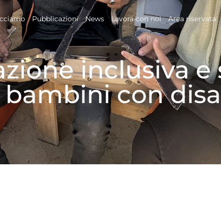
acciamo
Pubblicazioni
News
Lavora con noi
Area riservata
ione inclusiva e s
 bambini con disab
9