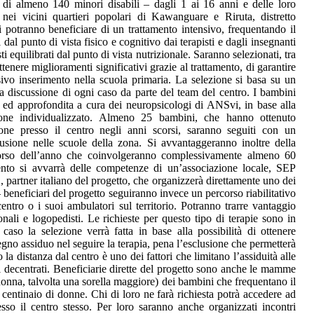
 di almeno 140 minori disabili – dagli 1 ai 16 anni e delle loro
 nei vicini quartieri popolari di Kawanguare e Riruta, distretto
 potranno beneficiare di un trattamento intensivo, frequentando il
dal punto di vista fisico e cognitivo dai terapisti e dagli insegnanti
equilibrati dal punto di vista nutrizionale. Saranno selezionati, tra
ttenere miglioramenti significativi grazie al trattamento, di garantire
ivo inserimento nella scuola primaria. La selezione si basa su un
a discussione di ogni caso da parte del team del centro. I bambini
ed approfondita a cura dei neuropsicologi di ANSvi, in base alla
azione individualizzato. Almeno 25 bambini, che hanno ottenuto
azione presso il centro negli anni scorsi, saranno seguiti con un
usione nelle scuole della zona. Si avvantaggeranno inoltre della
 corso dell’anno che coinvolgeranno complessivamente almeno 60
mento si avvarrà delle competenze di un’associazione locale, SEP
artner italiano del progetto, che organizzerà direttamente uno dei
 beneficiari del progetto seguiranno invece un percorso riabilitativo
entro o i suoi ambulatori sul territorio. Potranno trarre vantaggio
zionali e logopedisti. Le richieste per questo tipo di terapie sono in
caso la selezione verrà fatta in base alla possibilità di ottenere
egno assiduo nel seguire la terapia, pena l’esclusione che permetterà
o la distanza dal centro è uno dei fattori che limitano l’assiduità alle
i decentrati. Beneficiarie dirette del progetto sono anche le mamme
onna, talvolta una sorella maggiore) dei bambini che frequentano il
centinaio di donne. Chi di loro ne farà richiesta potrà accedere ad
esso il centro stesso. Per loro saranno anche organizzati incontri