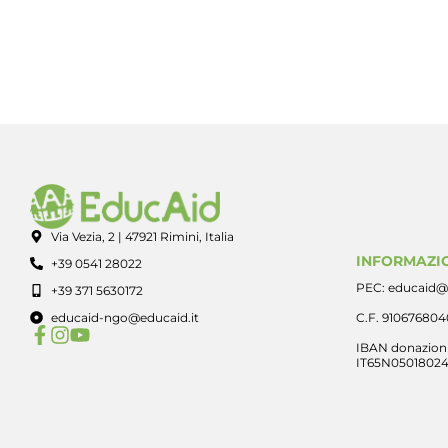
Via Vezia, 2 | 47921 Rimini, Italia
INFORMAZIO
+39 0541 28022
PEC: educaid@
+39 371 5630172
educaid-ngo@educaid.it
C.F. 91067680
IBAN donazioni
IT65N0501802