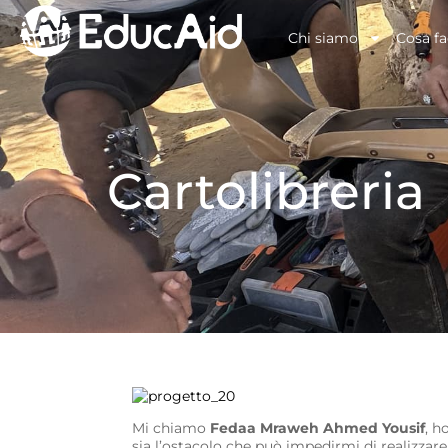
Chi siamo
Cosa f
Cartolibreria
Mi chiamo
Fedaa Mraweh Ahmed Yousif
, h
sia l’ostacolo che può impedirmi di realizzar