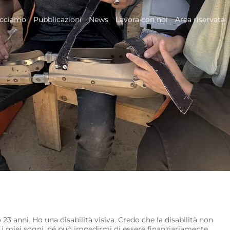
acciamo
Pubblicazioni
News
Lavora con noi
Area riservata
o 23 anni. Ho una disabilità visiva. Credo che la disabilità non
e i miei sogni, né può impedirmi di essere finanziariamente