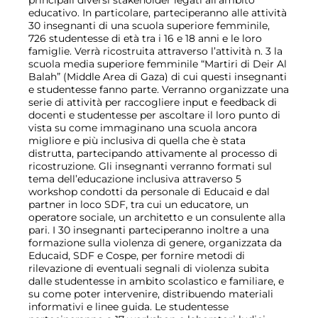
principali diversi stakeholder legati all
’
ambito
educativo. In particolare, parteciperanno alle attività
30 insegnanti di una scuola superiore femminile,
726 studentesse di età tra i 16 e 18 anni e le loro
famiglie. Verrà ricostruita attraverso l
’
attività n. 3 la
scuola media superiore femminile “Martiri di Deir Al
Balah” (Middle Area di Gaza) di cui questi insegnanti
e studentesse fanno parte. Verranno organizzate una
serie di attività per raccogliere input e feedback di
docenti e studentesse per ascoltare il loro punto di
vista su come immaginano una scuola ancora
migliore e più inclusiva di quella che è stata
distrutta, partecipando attivamente al processo di
ricostruzione. Gli insegnanti verranno formati sul
tema dell
’
educazione inclusiva attraverso 5
workshop condotti da personale di Educaid e dal
partner in loco SDF, tra cui un educatore, un
operatore sociale, un architetto e un consulente alla
pari. I 30 insegnanti parteciperanno inoltre a una
formazione sulla violenza di genere, organizzata da
Educaid, SDF e Cospe, per fornire metodi di
rilevazione di eventuali segnali di violenza subita
dalle studentesse in ambito scolastico e familiare, e
su come poter intervenire, distribuendo materiali
informativi e linee guida. Le studentesse