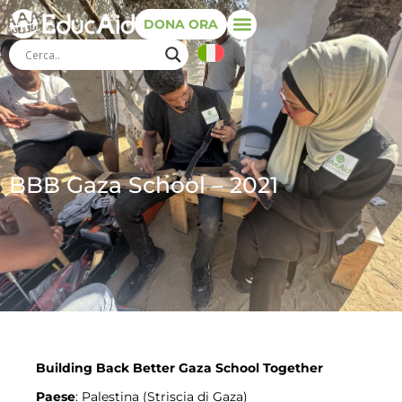
DONA ORA
BBB Gaza School – 2021
Building Back Better Gaza School Together
Paese
: Palestina (Striscia di Gaza)