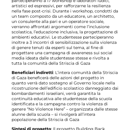
parteciperanno a 17 workshop e laboratori ludici,
artistici ed espressivi, per rafforzarne la resilienza
nella fase post-crisi. Durante i workshop, condotti da
un team composto da un educatore, un architetto,
un consulente alla pari e un operatore sociale,
verranno affrontati argomenti come l
’
inclusione
scolastica, l
’
educazione inclusiva, la progettazione di
ambienti educativi. Le studentesse parteciperanno
inoltre a 3 incontri di sensibilizzazione sulla violenza
di genere tenuti da esperti sul tema, al fine di
progettare una campagna di awareness sui social
media ideata dalle studentesse stesse e rivolta a
tutta la comunità della Striscia di Gaza
Beneficiari indiretti
: L
’
intera comunità della Striscia
di Gaza beneficerà delle azioni del progetto in
quanto verrà dato sostegno al Governo locale nella
ricostruzione dell
’
edificio scolastico danneggiato dai
bombardamenti israeliani, verrà garantita la
continuità educativa alle studentesse della scuola
identificata e la campagna contro la violenza di
genere
“
No Violence Here
” – organizzata dalle stesse
alunne della scuola – si rivolgerà all’intera
popolazione della Striscia di Gaza
Sintesi di progetto
: Il progetto Building Back