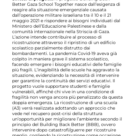
Better Gaza School Together nasce dall
’
esigenza di
reagire alla situazione emergenziale causata
dall
’
operazione militare israeliana tra il 10 e il 21
maggio 2021 e rispondere ai bisogni individuati dal
Ministero dell
’
Educazione Palestinese e dalla
comunità internazionale nella Striscia di Gaza.
L
’
azione intende contribuire al processo di
ricostruzione attraverso il ripristino di un edificio
scolastico parzialmente distrutto dai
bombardamenti. La pandemia Covid-19 aveva già
colpito in maniera grave il sistema scolastico,
facendo emergere i bisogni educativi delle famiglie
più fragili. L
’
inagibilità delle scuole ha aggravato la
situazione, evidenziando la necessità di intervenire
per garantire la continuità dei servizi educativi. Il
progetto vuole supportare studenti e famiglie
vulnerabili, affinch
é
chi vive in una condizione di
fragilità non venga ancora più penalizzato da questa
doppia emergenza. La ricostruzione di una scuola
(A3) verrà realizzata adottando un approccio che
vede nel recupero post-crisi della struttura
un’opportunità per migliorare l
’
ambiente secondo il
principio del Building Back Better (BBB), ovvero
intervenire dopo catastrofi/guerre per ricostruire
meglio, cogliendo la ricostruzione come occasione