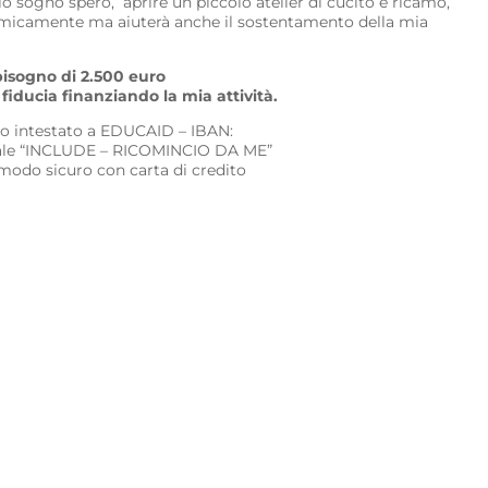
io sogno spero, aprire un piccolo atelier di cucito e ricamo,
micamente ma aiuterà anche il sostentamento della mia
bisogno di 2.500 euro
fiducia finanziando la mia attività.
io intestato a EDUCAID – IBAN:
le “INCLUDE – RICOMINCIO DA ME”
 modo sicuro con carta di credito