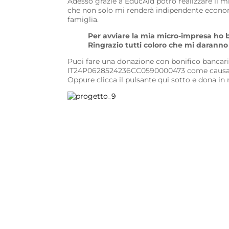
Adesso grazie a EducAid potrò realizzare il m
che non solo mi renderà indipendente econo
famiglia.
Per avviare la mia micro-impresa ho 
Ringrazio tutti coloro che mi daranno 
Puoi fare una donazione con bonifico bancar
IT24P0628524236CC0590000473 come causa
Oppure clicca il pulsante qui sotto e dona in