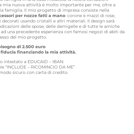
a mia nuova attività è molto importante per me, oltre a
ia famiglia. Il mio progetto di impresa consiste nella
essori per nozze fatti a mano
: corone e mazzi di rose,
decorati usando cristalli e altri materiali. Il design sarà
dicazioni delle spose, delle damigelle e di tutte le amiche
 ad una precedente esperienza con famosi negozi di abiti da
cesso del mio progetto.
bisogno di 2.500 euro
fiducia finanziando la mia attività.
io intestato a EDUCAID – IBAN:
le “INCLUDE – RICOMINCIO DA ME”
 modo sicuro con carta di credito