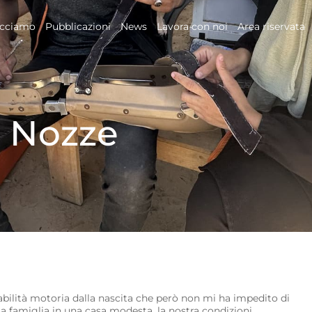
acciamo
Pubblicazioni
News
Lavora con noi
Area riservata
r Nozze
sabilità motoria dalla nascita che però non mi ha impedito di
a famiglia in una casa modesta, la nostra condizioni