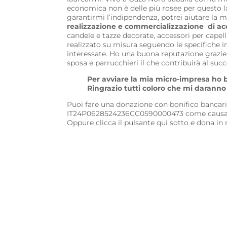
economica non è delle più rosee per questo l
garantirmi l’indipendenza, potrei aiutare la m
realizzazione e commercializzazione di acc
candele e tazze decorate, accessori per capelli 
realizzato su misura seguendo le specifiche in
interessate. Ho una buona reputazione grazie
sposa e parrucchieri il che contribuirà al suc
Per avviare la mia micro-impresa ho 
Ringrazio tutti coloro che mi daranno 
Puoi fare una donazione con bonifico bancar
IT24P0628524236CC0590000473 come causa
Oppure clicca il pulsante qui sotto e dona in