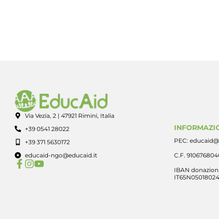
Via Vezia, 2 | 47921 Rimini, Italia
INFORMAZIO
+39 0541 28022
PEC: educaid@
+39 371 5630172
educaid-ngo@educaid.it
C.F. 91067680
IBAN donazioni
IT65N0501802