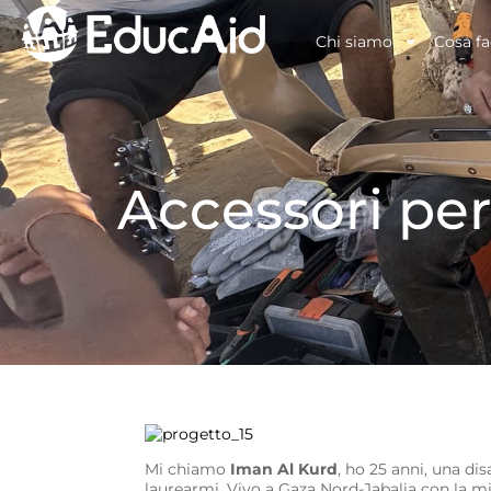
Chi siamo
Cosa f
Accessori pe
Mi chiamo
Iman Al Kurd
, ho 25 anni, una di
laurearmi. Vivo a Gaza Nord-Jabalia con la mi