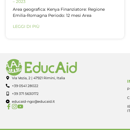
– 2023
Area geografica: Kenya Finanziatore: Regione
Emilia-Romagna Periodo: 12 mesi Area
LEGGI DI PIÙ
Via Vezia, 2 | 47921 Rimini, Italia
I
+39 0541 28022
P
+39 371 5630172
C
educaid-ngo@educaid.it
I
I