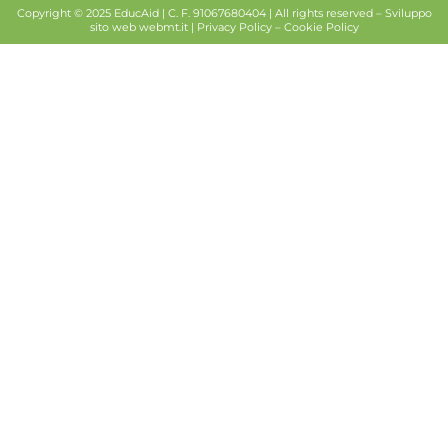
Copyright © 2025 EducAid | C. F. 91067680404 | All rights reserved –
Sviluppo
sito web
webmt.it |
Privacy Policy
–
Cookie Policy