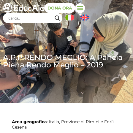
DONA ORA
A.P.P.RENDO MEGLIO: A Pancia
Piena Rendo Meglio – 2019
Area geografica
: Italia, Province di Rimini e Forlì-
Cesena