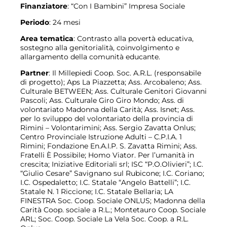
Finanziatore
: “Con I Bambini” Impresa Sociale
Periodo
: 24 mesi
Area tematica
: Contrasto alla povertà educativa,
sostegno alla genitorialità, coinvolgimento e
allargamento della comunità educante.
Partner
: Il Millepiedi Coop. Soc. A.R.L. (responsabile
di progetto); Aps La Piazzetta; Ass. Arcobaleno; Ass.
Culturale BETWEEN; Ass. Culturale Genitori Giovanni
Pascoli; Ass. Culturale Giro Giro Mondo; Ass. di
volontariato Madonna della Carità; Ass. Isnet; Ass.
per lo sviluppo del volontariato della provincia di
Rimini – Volontarimini; Ass. Sergio Zavatta Onlus;
Centro Provinciale Istruzione Adulti – C.P.I.A. 1
Rimini; Fondazione En.A.I.P. S. Zavatta Rimini; Ass.
Fratelli È Possibile; Homo Viator. Per l’umanità in
crescita; Iniziative Editoriali srl; ISC “P.O.Olivieri”; I.C.
“Giulio Cesare” Savignano sul Rubicone; I.C. Coriano;
I.C. Ospedaletto; I.C. Statale “Angelo Battelli”; I.C.
Statale N. 1 Riccione; I.C. Statale Bellaria; LA
FINESTRA Soc. Coop. Sociale ONLUS; Madonna della
Carità Coop. sociale a R.L.; Montetauro Coop. Sociale
ARL; Soc. Coop. Sociale La Vela Soc. Coop. a R.L.