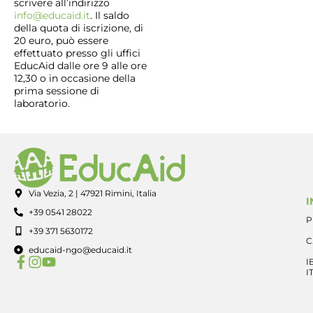
scrivere all’indirizzo
info@educaid.it
. Il saldo
della quota di iscrizione, di
20 euro, può essere
effettuato presso gli uffici
EducAid dalle ore 9 alle ore
12,30 o in occasione della
prima sessione di
laboratorio.
Via Vezia, 2 | 47921 Rimini, Italia
I
+39 0541 28022
P
+39 371 5630172
C
educaid-ngo@educaid.it
I
I