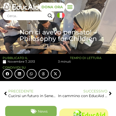
DONA ORA
Non ci avevo pensato! –
Philosophy for Children
PUBBLICATO IL
TEMPO DI LETTURA
Novembre 7, 2013
3 minuti
CONDIVIDI SU
PRECEDENTE
SUCCESSIVO
Cucirsi un futuro in Senegal
In cammino con EducAid verso la scuola inclusiva in Salvador
News