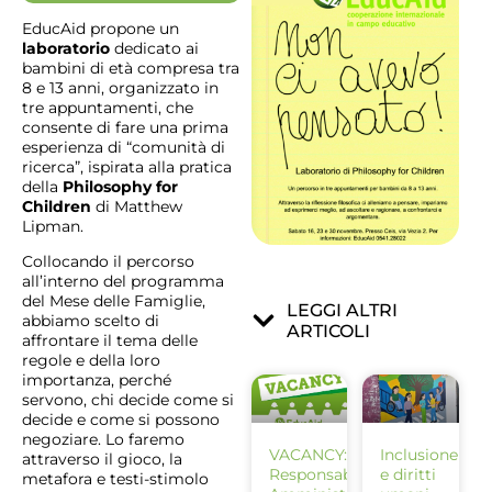
EducAid propone un
laboratorio
dedicato ai
bambini di età compresa tra
8 e 13 anni, organizzato in
tre appuntamenti, che
consente di fare una prima
esperienza di “comunità di
ricerca”, ispirata alla pratica
della
Philosophy for
Children
di Matthew
Lipman.
Collocando il percorso
all’interno del programma
del Mese delle Famiglie,
LEGGI ALTRI
abbiamo scelto di
ARTICOLI
affrontare il tema delle
regole e della loro
importanza, perché
servono, chi decide come si
decide e come si possono
negoziare. Lo faremo
VACANCY:
Inclusione
attraverso il gioco, la
Responsabile
e diritti
metafora e testi-stimolo