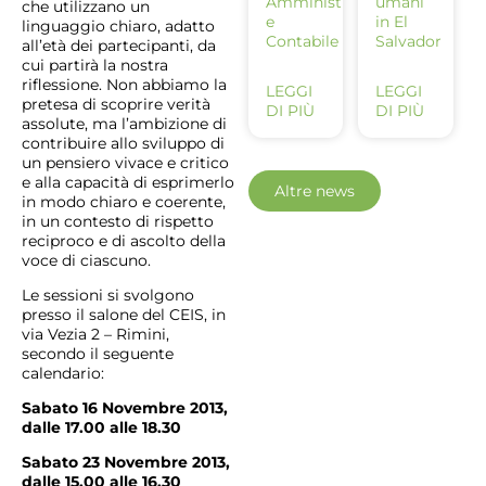
Amministrativo
umani
che utilizzano un
e
in El
linguaggio chiaro, adatto
Contabile
Salvador
all’età dei partecipanti, da
cui partirà la nostra
riflessione. Non abbiamo la
LEGGI
LEGGI
pretesa di scoprire verità
DI PIÙ
DI PIÙ
assolute, ma l’ambizione di
contribuire allo sviluppo di
un pensiero vivace e critico
e alla capacità di esprimerlo
Altre news
in modo chiaro e coerente,
in un contesto di rispetto
reciproco e di ascolto della
voce di ciascuno.
Le sessioni si svolgono
presso il salone del CEIS, in
via Vezia 2 – Rimini,
secondo il seguente
calendario:
Sabato 16 Novembre 2013,
dalle 17.00 alle 18.30
Sabato 23 Novembre 2013,
dalle 15.00 alle 16.30