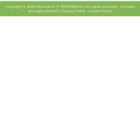
Copyright © 2025 EducAid | C. F. 91067680404 | All rights reserved –
Sviluppo
sito web
webmt.it |
Privacy Policy
–
Cookie Policy