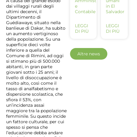
Amministrativo
umani
A causa del grande esodo
e
in El
dai villaggi rurali degli
Contabile
Salvador
ultimi decenni, il
Dipartimento di
Guédiawaye, situato nella
LEGGI
LEGGI
banlieue di Dakar, ha subito
DI PIÙ
DI PIÙ
un aumento vertiginoso
della popolazione. Su una
superficie dieci volte
inferiore a quella del
Altre news
Comune di Rimini, ad oggi
si stimano più di 500.000
abitanti, in gran parte
giovani sotto i 25 anni; il
livello di disoccupazione è
molto alto, così come il
tasso di analfabetismo e
dispersione scolastica, che
sfiora il 53%, con
un’incidenza assai
maggiore tra la popolazione
femminile. Su questo incide
un fattore culturale, per cui
spesso si pensa che
l’educazione debba andare