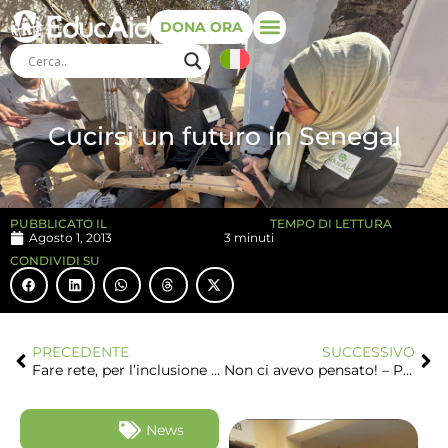
DONA ORA
Cucirsi un futuro in Senegal
PUBBLICATO IL
TEMPO DI LETTURA
Agosto 1, 2013
3 minuti
CONDIVIDI SU
PRECEDENTE
SUCCESSIVO
Fare rete, per l’inclusione e la cooperazione allo sviluppo
Non ci avevo pensato! – Philosophy for Children
News