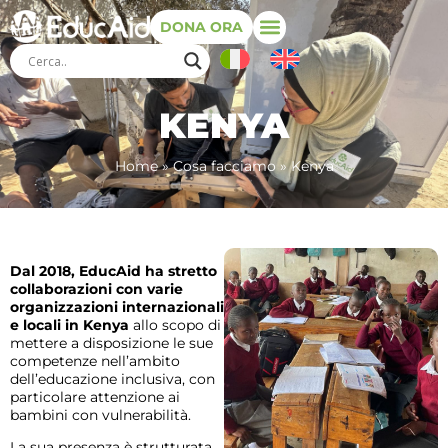
DONA ORA
KENYA
Home
»
Cosa facciamo
»
Kenya
Dal 2018, EducAid ha stretto
collaborazioni con varie
organizzazioni internazionali
e locali in Kenya
allo scopo di
mettere a disposizione le sue
competenze nell’ambito
dell’educazione inclusiva, con
particolare attenzione ai
bambini con vulnerabilità.
La sua presenza è strutturata