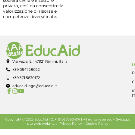
società civile e il settore
privato, così da consentire la
valorizzazione di risorse e
competenze diversificate.
Via Vezia, 2 | 47921 Rimini, Italia
I
+39 0541 28022
P
+39 371 5630172
C
educaid-ngo@educaid.it
I
I
Copyright © 2025 EducAid | C. F. 91067680404 | All rights reserved –
Sviluppo
sito web
webmt.it |
Privacy Policy
–
Cookie Policy