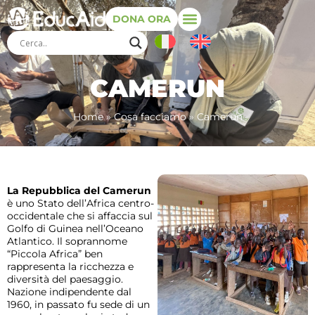
DONA ORA
CAMERUN
Home
»
Cosa facciamo
»
Camerun
La Repubblica del Camerun
è uno Stato dell’Africa centro-
occidentale che si affaccia sul
Golfo di Guinea nell’Oceano
Atlantico. Il soprannome
“Piccola Africa” ben
rappresenta la ricchezza e
diversità del paesaggio.
Nazione indipendente dal
1960, in passato fu sede di un