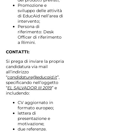
dei prodotti previsti;
Promozione e
sviluppo delle attività
di EducAid nell’area di
intervento;
Persona di
riferimento: Desk
Officer di riferimento
a Rimini.
CONTATTI:
Si prega di inviare la propria
candidatura via mail
all’indirizzo
“
candidature@educaid.it
”,
specificando nell’oggetto
“
EL SALVADOR III 2019
” e
includendo:
CV aggiornato in
formato europeo;
lettera di
presentazione e
motivazione;
due referenze.