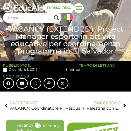
DONA ORA
VACANCY (EXTENDED): Project
Manager esperto in attività
educative per coordinamento
programma in El Salvador
PUBBLICATO IL
TEMPO DI LETTURA
Dicembre 1, 2019
3 minuti
CONDIVIDI SU
PRECEDENTE
SUCCESSIVO
VACANCY: Coordinatore Progetto Promosso in ambito socio-economico in Cisgiordania
Pasqua in Palestina con EducAid
vacancy;
Vacancy
EducAid;