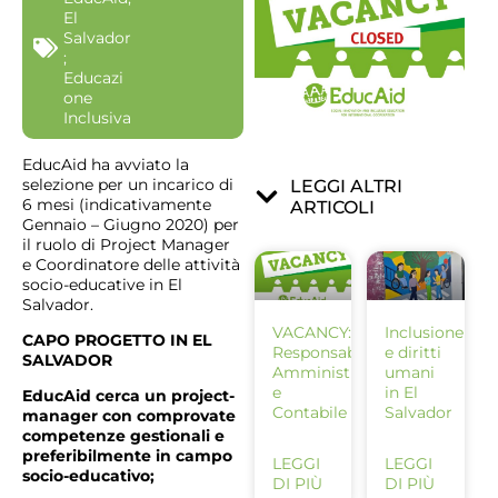
El
Salvador
;
Educazi
one
Inclusiva
EducAid ha avviato la
selezione per un incarico di
LEGGI ALTRI
6 mesi (indicativamente
ARTICOLI
Gennaio – Giugno 2020) per
il ruolo di Project Manager
e Coordinatore delle attività
socio-educative in El
Salvador.
VACANCY:
Inclusione
CAPO PROGETTO IN EL
Responsabile
e diritti
SALVADOR
Amministrativo
umani
e
in El
EducAid cerca un project-
Contabile
Salvador
manager con comprovate
competenze gestionali e
preferibilmente in campo
LEGGI
LEGGI
socio-educativo;
DI PIÙ
DI PIÙ