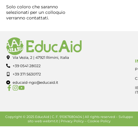
Solo coloro che saranno
selezionati per un colloquio
verranno contattati.
Via Vezia, 2 | 47921 Rimini, Italia
I
+39 0541 28022
P
+39 371 5630172
C
educaid-ngo@educaid.it
I
I
Copyright © 2025 EducAid | C. F. 91067680404 | All rights reserved –
Sviluppo
sito web
webmt.it |
Privacy Policy
–
Cookie Policy