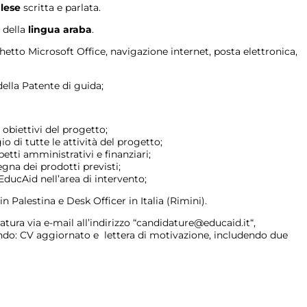
glese
scritta e parlata.
 della
lingua araba
.
hetto Microsoft Office, navigazione internet, posta elettronica,
della Patente di guida;
obiettivi del progetto;
di tutte le attività del progetto;
tti amministrativi e finanziari;
gna dei prodotti previsti;
EducAid nell’area di intervento;
 Palestina e Desk Officer in Italia (Rimini).
atura via e-mail all’indirizzo “candidature@educaid.it“,
ndo: CV aggiornato e lettera di motivazione, includendo due