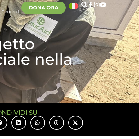
DONA ORA
Contatti
getto
ale nella
ONDIVIDI SU