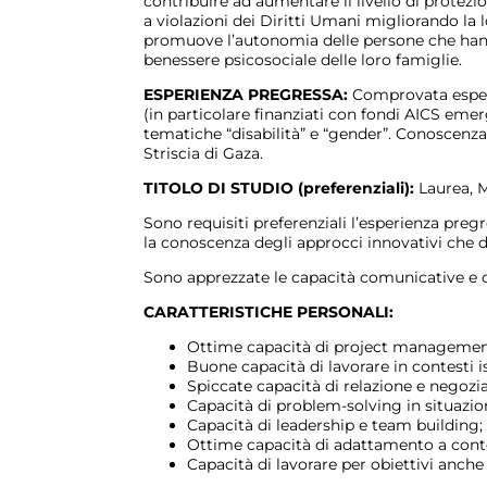
contribuire ad aumentare il livello di protezio
a violazioni dei Diritti Umani migliorando la lo
promuove l’autonomia delle persone che hanno
benessere psicosociale delle loro famiglie.
ESPERIENZA PREGRESSA:
Comprovata esperi
(in particolare finanziati con fondi AICS eme
tematiche “disabilità” e “gender”. Conoscenza 
Striscia di Gaza.
TITOLO DI STUDIO (preferenziali):
Laurea, M
Sono requisiti preferenziali l’esperienza preg
la conoscenza degli approcci innovativi che 
Sono apprezzate le capacità comunicative e di
CARATTERISTICHE PERSONALI:
Ottime capacità di project managemen
Buone capacità di lavorare in contesti is
Spiccate capacità di relazione e negozia
Capacità di problem-solving in situazio
Capacità di leadership e team building;
Ottime capacità di adattamento a contest
Capacità di lavorare per obiettivi anche i