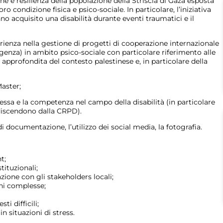
ne e resilienza della popolazione della Striscia di Gaza esposta
ro condizione fisica e psico-sociale. In particolare, l’iniziativa
 acquisito una disabilità durante eventi traumatici e il
enza nella gestione di progetti di cooperazione internazionale
rgenza) in ambito psico-sociale con particolare riferimento alle
approfondita del contesto palestinese e, in particolare della
aster;
ressa e la competenza nel campo della disabilità (in particolare
discendono dalla CRPD).
 documentazione, l’utilizzo dei social media, la fotografia.
t;
tituzionali;
zione con gli stakeholders locali;
ni complesse;
i difficili;
n situazioni di stress.