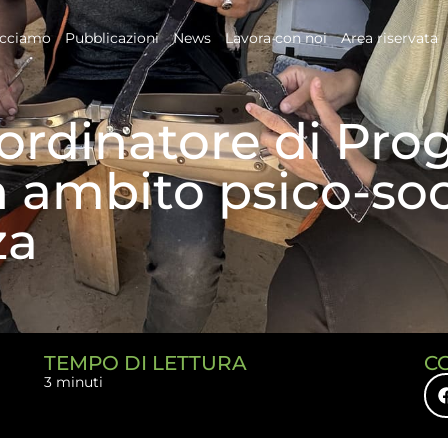
acciamo
Pubblicazioni
News
Lavora con noi
Area riservata
rdinatore di Pro
ambito psico-soci
za
TEMPO DI LETTURA
C
3 minuti