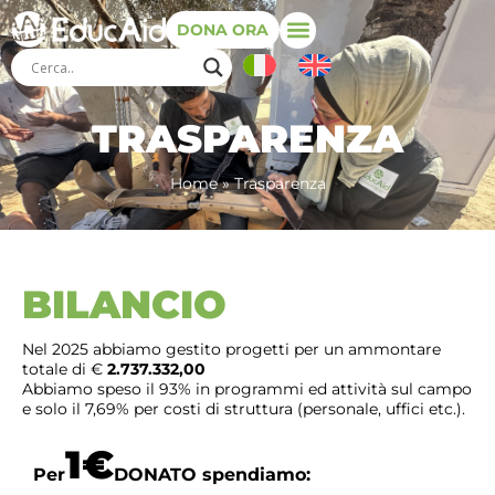
DONA ORA
TRASPARENZA
Home
»
Trasparenza
BILANCIO
Nel 2025 abbiamo gestito progetti per un ammontare
totale di €
2.737.332,00
Abbiamo speso il 93% in programmi ed attività sul campo
e solo il 7,69% per costi di struttura (personale, uffici etc.).
1€
Per
DONATO spendiamo: