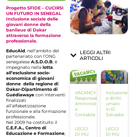
Progetto SFIDE – CUCIRSI
UN FUTURO IN SENEGAL
Inclusione sociale delle
giovani donne della
banlieue di Dakar
attraverso la formazione
professionale.
EducAid
, nell’ambito del
LEGGI ALTRI
partenariato con l’ONG
ARTICOLI
senegalese
A.S.D.O.B
, è
impegnato nella
lotta
all’esclusione socio-
economica di giovani
donne della regione di
Dakar-Dipartimento di
VACANCY:
Inclusione
Guédiawaye
con interventi
Responsabile
e diritti
finalizzati
Amministrativo
umani
all’alfabetizzazione
e
in El
funzionale e alla formazione
Contabile
Salvador
professionale.
Nel 2009 ha costituito il
C.E.F.A., Centro di
LEGGI
LEGGI
Educazione e Formazione
,
DI PIÙ
DI PIÙ