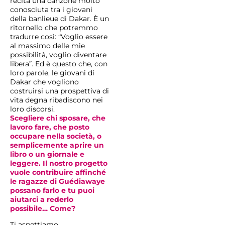
recita una canzone molto
conosciuta tra i giovani
della banlieue di Dakar. È un
ritornello che potremmo
tradurre così: “Voglio essere
al massimo delle mie
possibilità, voglio diventare
libera”. Ed è questo che, con
loro parole, le giovani di
Dakar che vogliono
costruirsi una prospettiva di
vita degna ribadiscono nei
loro discorsi.
Scegliere chi sposare, che
lavoro fare, che posto
occupare nella società, o
semplicemente aprire un
libro o un giornale e
leggere.
Il nostro progetto
vuole contribuire affinché
le ragazze di Guédiawaye
possano farlo e tu puoi
aiutarci a rederlo
possibile…
Come?
Ti aspettiamo