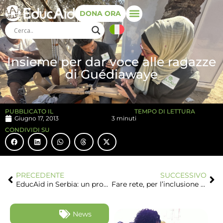
DONA ORA
Insieme per dar voce alle ragazze
di Guédiawaye
PUBBLICATO IL
TEMPO DI LETTURA
Giugno 17, 2013
3 minuti
CONDIVIDI SU
PRECEDENTE
SUCCESSIVO
EducAid in Serbia: un progetto per i minori disabili
Fare rete, per l’inclusione e la cooperazione allo sviluppo
News