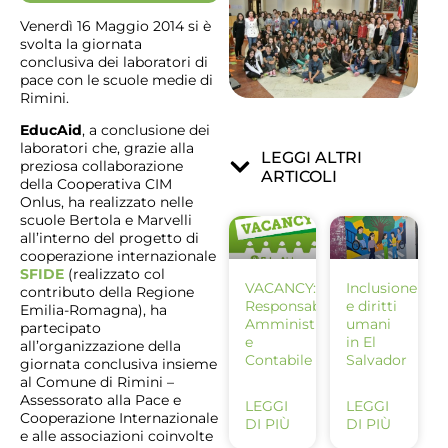
Venerdì 16 Maggio 2014 si è
svolta la giornata
conclusiva dei laboratori di
pace con le scuole medie di
Rimini.
EducAid
, a conclusione dei
laboratori che, grazie alla
LEGGI ALTRI
preziosa collaborazione
ARTICOLI
della Cooperativa CIM
Onlus, ha realizzato nelle
scuole Bertola e Marvelli
all’interno del progetto di
cooperazione internazionale
SFIDE
(realizzato col
VACANCY:
Inclusione
contributo della Regione
Responsabile
e diritti
Emilia-Romagna), ha
Amministrativo
umani
partecipato
e
in El
all’organizzazione della
Contabile
Salvador
giornata conclusiva insieme
al Comune di Rimini –
Assessorato alla Pace e
LEGGI
LEGGI
Cooperazione Internazionale
DI PIÙ
DI PIÙ
e alle associazioni coinvolte