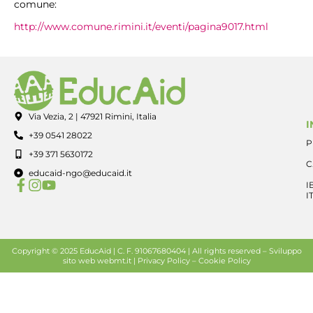
comune:
http://www.comune.rimini.it/eventi/pagina9017.html
Via Vezia, 2 | 47921 Rimini, Italia
I
+39 0541 28022
P
+39 371 5630172
C
educaid-ngo@educaid.it
I
I
Copyright © 2025 EducAid | C. F. 91067680404 | All rights reserved –
Sviluppo
sito web
webmt.it |
Privacy Policy
–
Cookie Policy