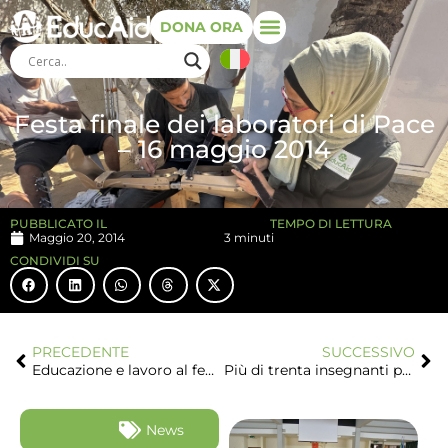
DONA ORA
Festa finale dei laboratori di Pace
– 16 maggio 2014
PUBBLICATO IL
TEMPO DI LETTURA
Maggio 20, 2014
3 minuti
CONDIVIDI SU
PRECEDENTE
SUCCESSIVO
Educazione e lavoro al femminile, tra Romagna e Senegal
Più di trenta insegnanti provenienti da varie parti del mondo in visita-studio al Ceis
News