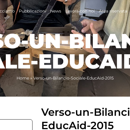
acciamo
Pubblicazioni
News
Lavora con noi
Area riservata
O-UN-BILA
ALE-EDUCAID
Home
»
Verso-un-Bilancio-Sociale-EducAid-2015
Verso-un-Bilanci
EducAid-2015
1