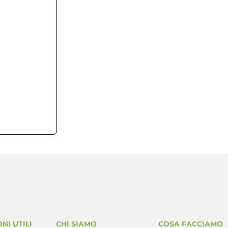
695.21 KB
1
5 Dicembre 2015
12 Marzo 2025
NI UTILI
CHI SIAMO
COSA FACCIAMO