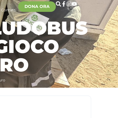
DONA ORA
Contatti
 LUDOBUS
 GIOCO
URO
uro