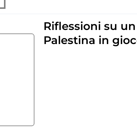
Riflessioni su u
Palestina in gio
9
998.87 KB
1
13 Gennaio 2024
10 Aprile 2025