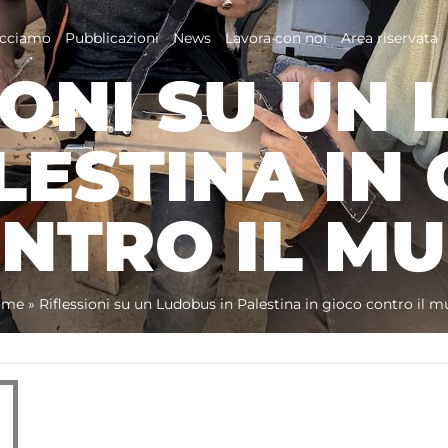
acciamo
Pubblicazioni
News
Lavora con noi
Area riservata
IONI SU UN
LESTINA IN
NTRO IL M
ome
»
Riflessioni su un Ludobus in Palestina in gioco contro il m