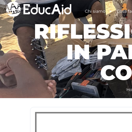
Chi siamo
Cosa f
RIFLESS
IN PA
CO
H