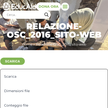
DONA ORA
RELAZIONE-
OSC_2016_SITO-WEB
Home
»
Relazione-OSC_2016_sito-web
SCARICA
Scarica
2
Dimensioni file
488.38 KB
Conteggio file
1