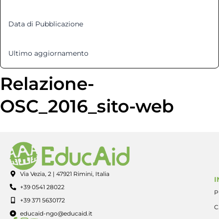
Data di Pubblicazione
5 Dicembre 2016
Ultimo aggiornamento
12 Marzo 2025
Relazione-
OSC_2016_sito-web
Via Vezia, 2 | 47921 Rimini, Italia
I
+39 0541 28022
P
+39 371 5630172
C
educaid-ngo@educaid.it