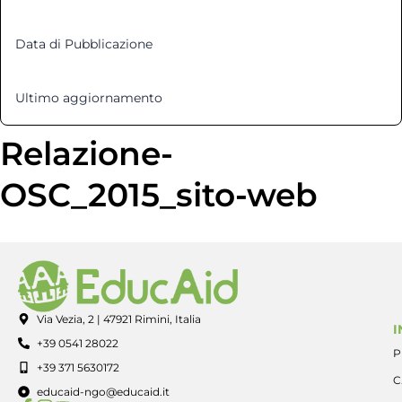
Data di Pubblicazione
5 Dicembre 2015
Ultimo aggiornamento
12 Marzo 2025
Relazione-
OSC_2015_sito-web
Via Vezia, 2 | 47921 Rimini, Italia
I
+39 0541 28022
P
+39 371 5630172
C
educaid-ngo@educaid.it