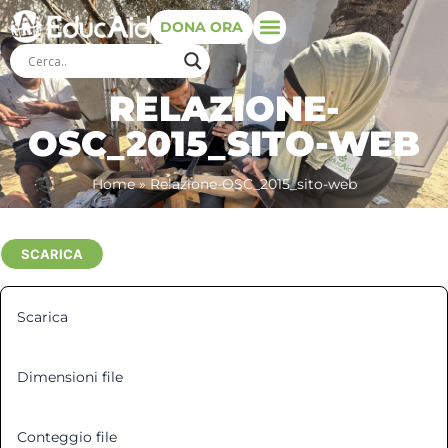
DONA ORA
RELAZIONE-
OSC_2015_SITO-WEB
Home
»
Relazione-OSC_2015_sito-web
SCARICA
Scarica
1
Dimensioni file
507.93 KB
Conteggio file
1