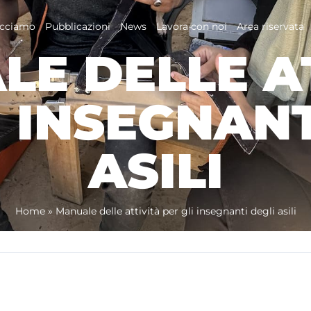
acciamo
Pubblicazioni
News
Lavora con noi
Area riservata
E DELLE A
I INSEGNANT
ASILI
Home
»
Manuale delle attività per gli insegnanti degli asili