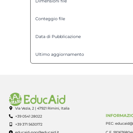
Dimensioni file
Conteggio file
Data di Pubblicazione
Ultimo aggiornamento
Via Vezia, 2 | 47921 Rimini, Italia
INFORMAZIO
+39 0541 28022
PEC: educaid@
+39 371 5630172
educaid-ngo@educaid.it
C.F. 91067680