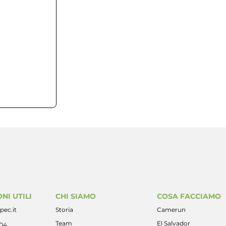
1.31 MB
1
11 Gennaio 2024
10 Aprile 2025
NI UTILI
CHI SIAMO
COSA FACCIAMO
pec.it
Storia
Camerun
Team
El Salvador
404