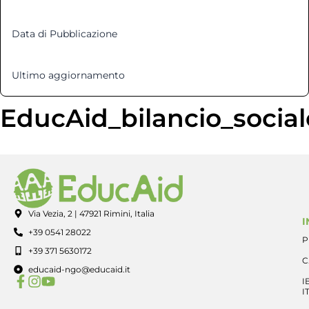
Data di Pubblicazione
5 Dicembre 2022
Ultimo aggiornamento
12 Marzo 2025
EducAid_bilancio_socia
Via Vezia, 2 | 47921 Rimini, Italia
I
+39 0541 28022
P
+39 371 5630172
C
educaid-ngo@educaid.it
I
I