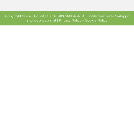
Copyright © 2025 EducAid | C. F. 91067680404 | All rights reserved –
Sviluppo
sito web
webmt.it |
Privacy Policy
–
Cookie Policy