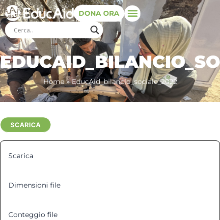
DONA ORA
EDUCAID_BILANCIO_SO
Home
»
EducAid_bilancio_sociale_2022
SCARICA
Scarica
5
Dimensioni file
4.29 MB
Conteggio file
1