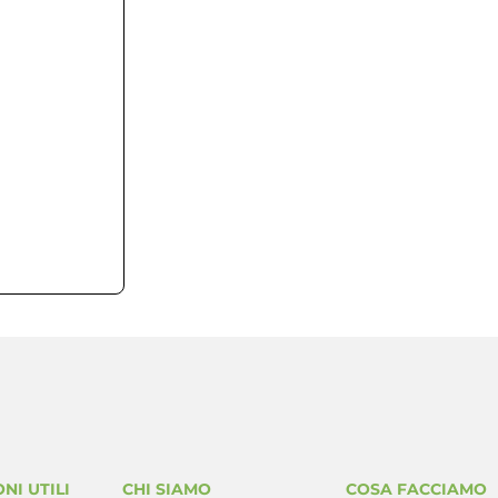
2.67 MB
1
5 Dicembre 2021
12 Marzo 2025
NI UTILI
CHI SIAMO
COSA FACCIAMO