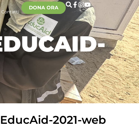
DONA ORA
Contatti
EDUCAID-
e-EducAid-2021-web