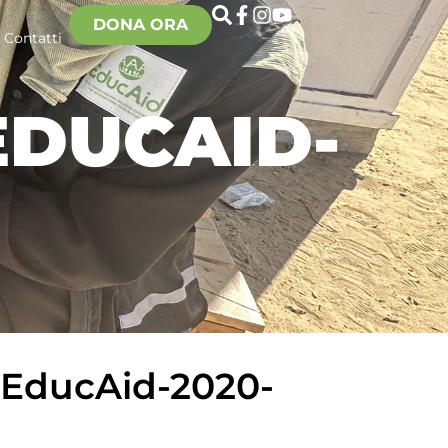
DONA ORA
Contatti
EDUCAID-
e-EducAid-2020-