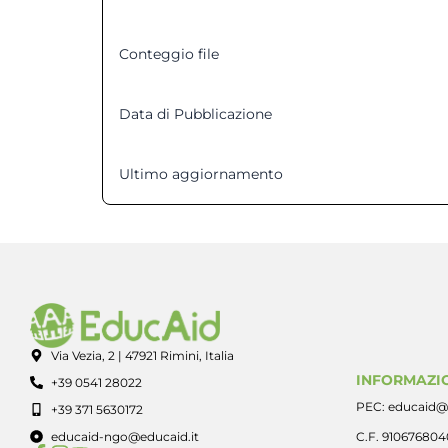
Conteggio file
Data di Pubblicazione
5
Ultimo aggiornamento
Via Vezia, 2 | 47921 Rimini, Italia
INFORMAZIO
+39 0541 28022
PEC: educaid@
+39 371 5630172
educaid-ngo@educaid.it
C.F. 91067680