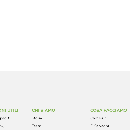
1
 Dicembre 2020
12 Marzo 2025
NI UTILI
CHI SIAMO
COSA FACCIAMO
pec.it
Storia
Camerun
Team
El Salvador
404