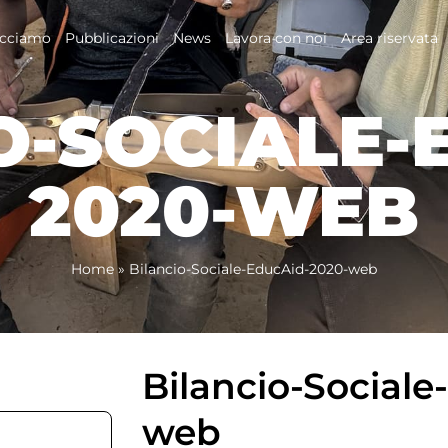
acciamo
Pubblicazioni
News
Lavora con noi
Area riservata
O-SOCIALE-
2020-WEB
Home
»
Bilancio-Sociale-EducAid-2020-web
Bilancio-Social
web
2.43 MB