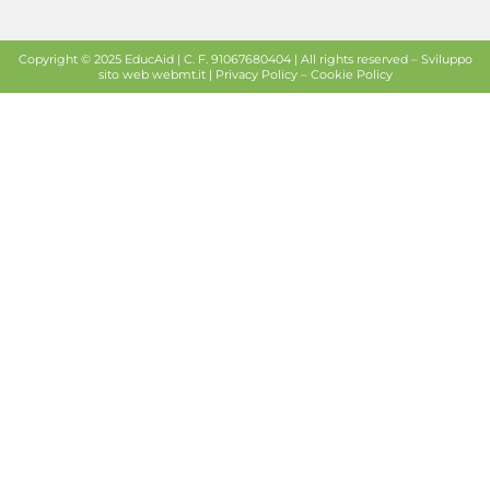
Copyright © 2025 EducAid | C. F. 91067680404 | All rights reserved –
Sviluppo
sito web
webmt.it |
Privacy Policy
–
Cookie Policy