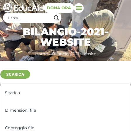
DONA ORA
BILANCIO-2021-
WEBSITE
Home
»
Bilancio-2021-website
SCARICA
Scarica
3
Dimensioni file
1.24 MB
Conteggio file
1