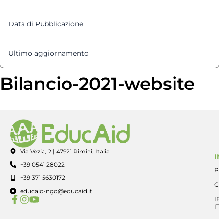
Data di Pubblicazione
5 Dicembre 2021
Ultimo aggiornamento
12 Marzo 2025
Bilancio-2021-website
Via Vezia, 2 | 47921 Rimini, Italia
I
+39 0541 28022
P
+39 371 5630172
C
educaid-ngo@educaid.it
I
I