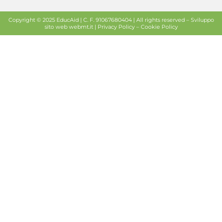
Copyright © 2025 EducAid | C. F. 91067680404 | All rights reserved –
Sviluppo
sito web
webmt.it |
Privacy Policy
–
Cookie Policy