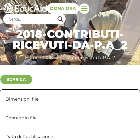
DONA ORA
2018-CONTRIBUTI-
RICEVUTI-DA-P.A_2
Home
»
2018-contributi-ricevuti-da-P.A_2
SCARICA
Dimensioni file
220.76 KB
Conteggio file
1
Data di Pubblicazione
5 Settembre 2018