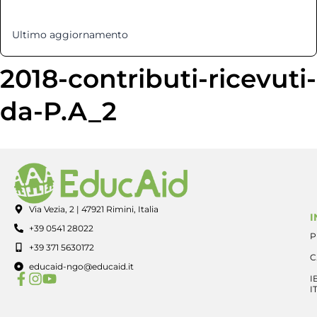
Ultimo aggiornamento
12 Marzo 2025
2018-contributi-ricevuti-
da-P.A_2
Via Vezia, 2 | 47921 Rimini, Italia
I
+39 0541 28022
P
+39 371 5630172
C
educaid-ngo@educaid.it
I
I