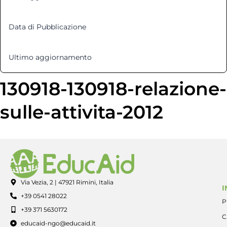
Data di Pubblicazione
5 Dicembre 2012
Ultimo aggiornamento
12 Marzo 2025
130918-130918-relazione-
sulle-attivita-2012
Via Vezia, 2 | 47921 Rimini, Italia
I
+39 0541 28022
P
+39 371 5630172
C
educaid-ngo@educaid.it