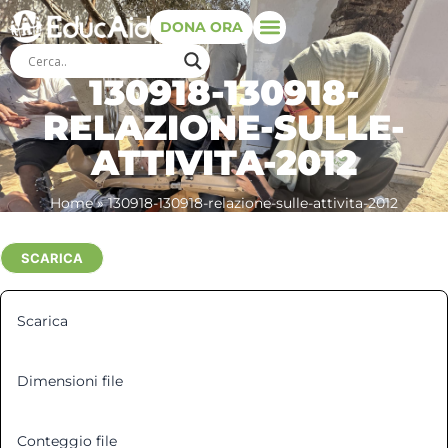
DONA ORA
130918-130918-
RELAZIONE-SULLE-
ATTIVITA-2012
Home
»
130918-130918-relazione-sulle-attivita-2012
SCARICA
Scarica
1
Dimensioni file
158.35 KB
Conteggio file
1