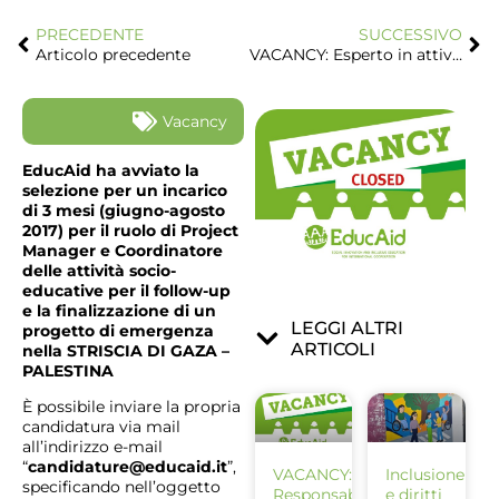
PRECEDENTE
SUCCESSIVO
Articolo precedente
VACANCY: Esperto in attività educative per coordinamento attività progetto di Emergenza in West Bank (Area C, H2 e campi profughi UNRWA)
Vacancy
EducAid ha avviato la
selezione per un incarico
di 3 mesi (giugno-agosto
2017) per il ruolo di Project
Manager e Coordinatore
delle attività socio-
educative per il follow-up
e la finalizzazione di un
LEGGI ALTRI
progetto di emergenza
ARTICOLI
nella STRISCIA DI GAZA –
PALESTINA
È possibile inviare la propria
candidatura via mail
all’indirizzo e-mail
“
candidature@educaid.it
”,
VACANCY:
Inclusione
specificando nell’oggetto
Responsabile
e diritti