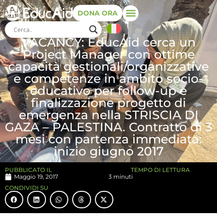
DONA ORA
VACANCY: EducAid cerca un
Project Manager con ottime
capacità gestionali/organizzative
e competenze in ambito socio-
educativo per follow-up e
finalizzazione progetto di
emergenza nella STRISCIA DI
GAZA – PALESTINA. Contratto di 3
mesi con partenza immediata:
inizio giugno 2017
PUBBLICATO IL
TEMPO DI LETTURA
Maggio 19, 2017
3 minuti
CONDIVIDI SU