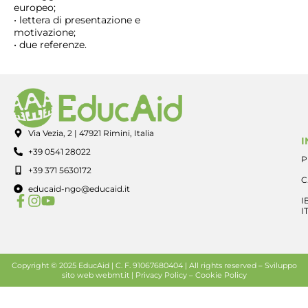
europeo;
• lettera di presentazione e
motivazione;
• due referenze.
Via Vezia, 2 | 47921 Rimini, Italia
I
+39 0541 28022
P
+39 371 5630172
C
educaid-ngo@educaid.it
I
I
Copyright © 2025 EducAid | C. F. 91067680404 | All rights reserved –
Sviluppo
sito web
webmt.it |
Privacy Policy
–
Cookie Policy