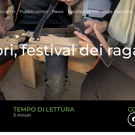
acciamo
Pubblicazioni
News
Lavora con noi
Area riservata
ri, festival dei ra
TEMPO DI LETTURA
C
3 minuti